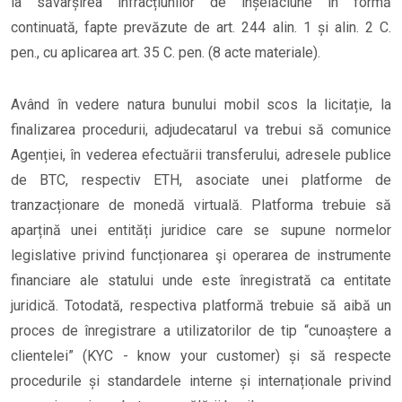
la săvârșirea infracțiunilor de înșelăciune în formă
continuată, fapte prevăzute de art. 244 alin. 1 și alin. 2 C.
pen., cu aplicarea art. 35 C. pen. (8 acte materiale).
Având în vedere natura bunului mobil scos la licitație, la
finalizarea procedurii, adjudecatarul va trebui să comunice
Agenției, în vederea efectuării transferului, adresele publice
de BTC, respectiv ETH, asociate unei platforme de
tranzacționare de monedă virtuală. Platforma trebuie să
aparțină unei entități juridice care se supune normelor
legislative privind funcționarea şi operarea de instrumente
financiare ale statului unde este înregistrată ca entitate
juridică. Totodată, respectiva platformă trebuie să aibă un
proces de înregistrare a utilizatorilor de tip “cunoaștere a
clientelei” (KYC - know your customer) și să respecte
procedurile și standardele interne și internaționale privind