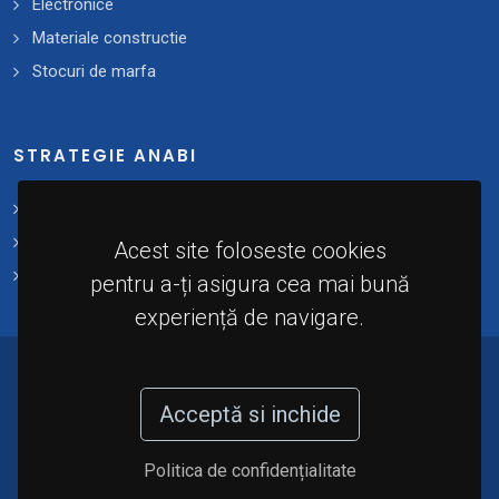
Electronice
Materiale constructie
Stocuri de marfa
STRATEGIE ANABI
Strategii și planuri de acțiune
Plan 2021 - 2025
Acest site foloseste cookies
Implementare
pentru a-ți asigura cea mai bună
experiență de navigare.
© 2024 - Agenția Națională de Administrare a
Bunurilor Indisponibilizate (A.N.A.B.I). Toate
Acceptă si inchide
drepturile rezervate.
Politica de confidențialitate