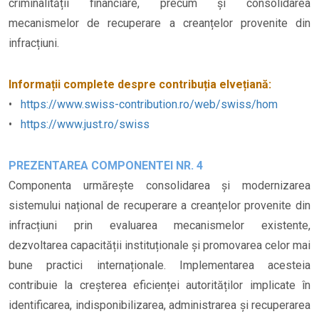
criminalității financiare, precum și consolidarea
mecanismelor de recuperare a creanțelor provenite din
infracțiuni.
Informații complete despre contribuția elvețiană:
•
https://www.swiss-contribution.ro/web/swiss/hom
•
https://www.just.ro/swiss
PREZENTAREA COMPONENTEI NR. 4
Componenta urmărește consolidarea și modernizarea
sistemului național de recuperare a creanțelor provenite din
infracțiuni prin evaluarea mecanismelor existente,
dezvoltarea capacității instituționale și promovarea celor mai
bune practici internaționale. Implementarea acesteia
contribuie la creșterea eficienței autorităților implicate în
identificarea, indisponibilizarea, administrarea și recuperarea