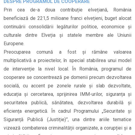
DESPRE PROGRAMUL DE COOPERARE
Prin cea de-a doua contribuție elvețiană, România
beneficiază de 221,5 milioane franci elvețieni, buget alocat
continuării consolidării legăturilor politice, economice și
culturale dintre Elveția și statele membre ale Uniunii
Europene.
Preocuparea comună a fost și rămâne valoarea
multiplicativă a proiectelor, în special stabilirea unui model
de intervenție la nivel local. În România, programul de
cooperare se concentrează pe domenii precum dezvoltarea
socială, cu accent pe zonele rurale și slab dezvoltate,
educația și cercetarea, sprijinirea IMM-urilor, siguranța și
securitatea publică, sănătatea, dezvoltarea durabilă și
eficiența energetică. În cadrul Programului „Securitate și
Siguranță Publică (Justiție)”, una dintre ariile tematice
vizează combaterea criminalității organizate, a corupției și a