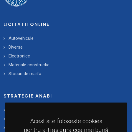
LICITATII ONLINE
Autovehicule
Diverse
Electronice
Materiale constructie
Stocuri de marfa
STRATEGIE ANABI
Strategii și planuri de acțiune
Plan 2021 - 2025
Acest site foloseste cookies
Implementare
pentru a-ți asigura cea mai bună