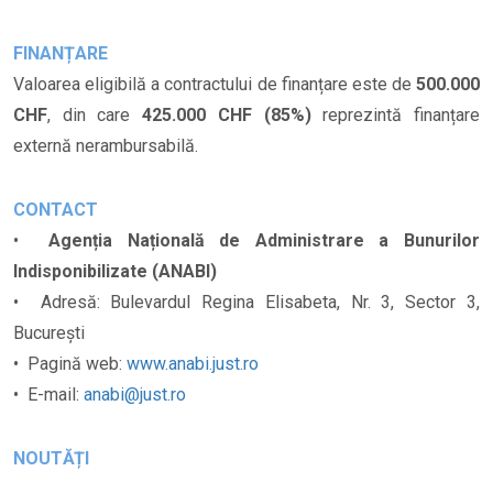
FINANȚARE
Valoarea eligibilă a contractului de finanțare este de
500.000
CHF
, din care
425.000 CHF (85%)
reprezintă finanțare
externă nerambursabilă.
CONTACT
•
Agenția Națională de Administrare a Bunurilor
Indisponibilizate (ANABI)
• Adresă: Bulevardul Regina Elisabeta, Nr. 3, Sector 3,
București
• Pagină web:
www.anabi.just.ro
• E-mail:
anabi@just.ro
NOUTĂȚI