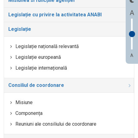
Misiunea si funcțiile agenției
A
Legislație cu privire la activitatea ANABI
Legislație
Legislație națională relevantă
A
Legislație europeană
Legislație internațională
Consiliul de coordonare
Misiune
Componența
Reuniuni ale consiliului de coordonare