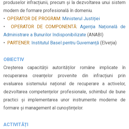
produselor infracțiunii, precum și la dezvoltarea unui sistem
modern de formare profesională în domeniu.
•
OPERATOR DE PROGRAM
:
Ministerul Justiției
•
OPERATOR DE COMPONENTĂ
:
Agenția Națională de
Administrare a Bunurilor Indisponibilizate
(ANABI)
•
PARTENER
:
Institutul Basel pentru Guvernanță
(Elveția)
OBIECTIV
Creșterea capacității autorităților române implicate în
recuperarea creanțelor provenite din infracțiuni prin
evaluarea sistemului național de recuperare a activelor,
dezvoltarea competențelor profesionale, schimbul de bune
practici și implementarea unor instrumente moderne de
formare și management al cunoștințelor.
ACTIVITĂȚI