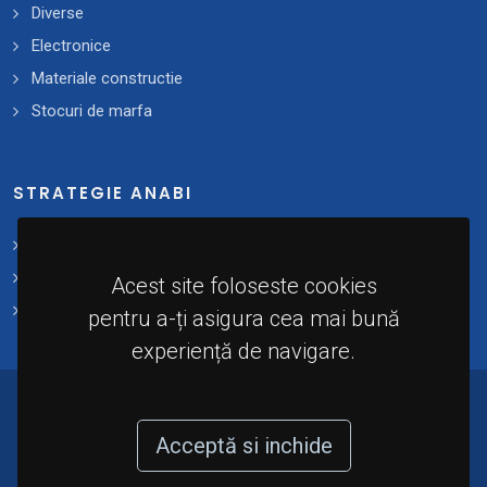
Diverse
Electronice
Materiale constructie
Stocuri de marfa
STRATEGIE ANABI
Strategii și planuri de acțiune
Plan 2021 - 2025
Acest site foloseste cookies
Implementare
pentru a-ți asigura cea mai bună
experiență de navigare.
© 2024 - Agenția Națională de Administrare a
Bunurilor Indisponibilizate (A.N.A.B.I). Toate
Acceptă si inchide
drepturile rezervate.