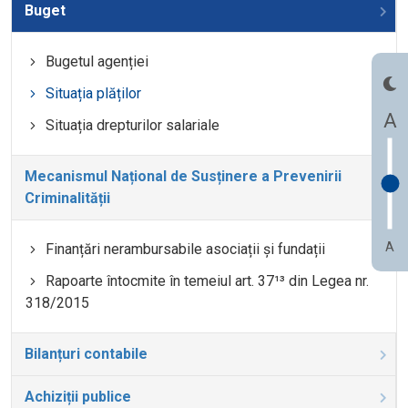
Buget
Bugetul agenției
Situația plăților
A
Situația drepturilor salariale
Mecanismul Național de Susținere a Prevenirii
Criminalității
A
Finanțări nerambursabile asociații și fundații
Rapoarte întocmite în temeiul art. 37¹³ din Legea nr.
318/2015
Bilanțuri contabile
Achiziții publice