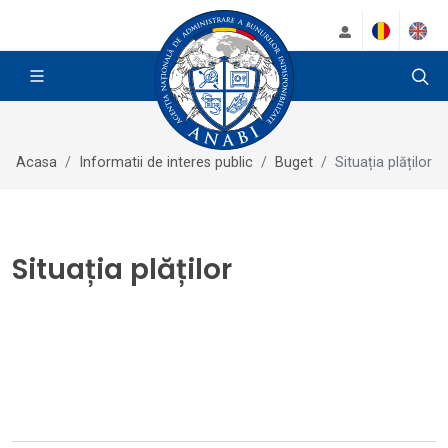
Acasa
Informatii de interes public
Buget
Situația plăților
Situația plăților