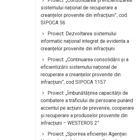
Proiect: „Consolidarea și eficientizarea
sistemului național de recuperare a
creanțelor provenite din infracțiuni”, cod
SIPOCA 56
Proiect: Dezvoltarea sistemului
informatic național integrat de evidenta a
creanțelor provenite din infracțiuni
Proiect: „Continuarea consolidării și a
eficientizării sistemului național de
recuperare a creanțelor provenite din
infracțiuni”, cod SIPOCA 1157
Proiect: „Îmbunătățirea capacității de
combatere a traficului de persoane punând
accentul pe acțiuni de prevenire, cooperare
și recuperare a produselor provenite din
infracțiuni – WESTEROS 2”
Proiect: „Sporirea eficienței Agenției