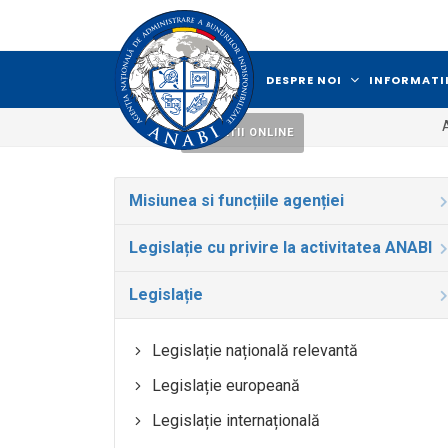
DESPRE NOI
INFORMATII
LICITATII ONLINE
Misiunea si funcțiile agenției
Legislație cu privire la activitatea ANABI
Legislație
Legislație națională relevantă
Legislație europeană
Legislație internațională