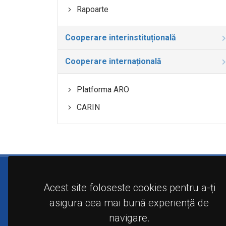
Rapoarte
Cooperare interinstituțională
Cooperare internațională
Platforma ARO
CARIN
Acest site foloseste cookies pentru a-ți
asigura cea mai bună experiență de
navigare.