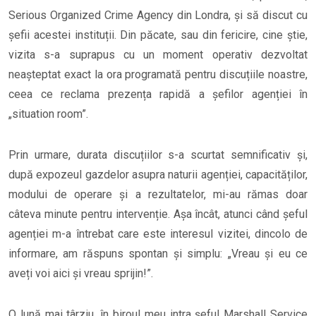
Serious Organized Crime Agency din Londra, și să discut cu
șefii acestei instituții. Din păcate, sau din fericire, cine știe,
vizita s-a suprapus cu un moment operativ dezvoltat
neașteptat exact la ora programată pentru discuțiile noastre,
ceea ce reclama prezența rapidă a șefilor agenției în
„situation room”.
Prin urmare, durata discuțiilor s-a scurtat semnificativ și,
după expozeul gazdelor asupra naturii agenției, capacităților,
modului de operare și a rezultatelor, mi-au rămas doar
câteva minute pentru intervenție. Așa încât, atunci când șeful
agenției m-a întrebat care este interesul vizitei, dincolo de
informare, am răspuns spontan și simplu: „Vreau și eu ce
aveți voi aici și vreau sprijin!”.
O lună mai târziu, în biroul meu intra șeful Marshall Service