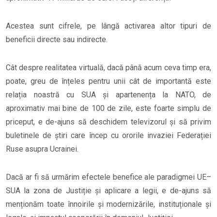
Acestea sunt cifrele, pe lângă activarea altor tipuri de
beneficii directe sau indirecte.
Cât despre realitatea virtuală, dacă până acum ceva timp era,
poate, greu de înțeles pentru unii cât de importantă este
relația noastră cu SUA și apartenența la NATO, de
aproximativ mai bine de 100 de zile, este foarte simplu de
priceput, e de-ajuns să deschidem televizorul și să privim
buletinele de știri care încep cu ororile invaziei Federației
Ruse asupra Ucrainei.
Dacă ar fi să urmărim efectele benefice ale paradigmei UE–
SUA la zona de Justiție și aplicare a legii, e de-ajuns să
menționăm toate înnoirile și modernizările, instituționale și