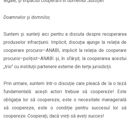
legale, și impactul cooperării în domeniul Justiției.
Doamnelor și domnilor,
Suntem și sunteți aici pentru a discuta despre recuperarea
produselor infracțiunii. Implicit, discuția ajunge la relația de
cooperare procuror–ANABI, implicit la relația de cooperare
procuror–polițist–ANABI și, în sfârșit, la cooperarea acestui
„trio” cu instituții partenere externe din terțe jurisdicții.
Prin urmare, suntem într-o discuție care pleacă de la o teză
fundamentală: acești actori trebuie să coopereze! Este
obligația lor să coopereze, este o necesitate managerială
să coopereze, este o condiție pentru succesul lor să
coopereze. Cooperați, dacă vreți să aveți succes!