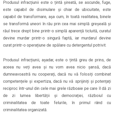
Produsul infracțiunii este o țintă șireată, se ascunde, fuge,
este capabil de disimulare și chiar de ubicuitate, este
capabil de transformare, așa cum, în toată realitatea, binele
se transformă uneori în rău prin cea mai simplă greșeală și
răul trece drept bine printr-o simplă aparență ticluită, curatul
devine murdar printr-o singură faptă, iar murdarul devine
curat printr-o operațiune de spălare cu detergentul potrivit.
Produsul infracțiunii, așadar, este o țintă greu de prins, de
aceea nu veți avea și nu vom avea nicio șansă, dacă
dumneavoastră nu cooperați, dacă nu vă folosiți combinat
competențele și expertiza, dacă nu vă sprijiniți și potențați
reciproc într-unul din cele mai grele războaie pe care îl dă zi
de zi lumea libertății și democrației, războiul cu
criminalitatea de toate felurile, în primul rând cu
criminalitatea organizată.