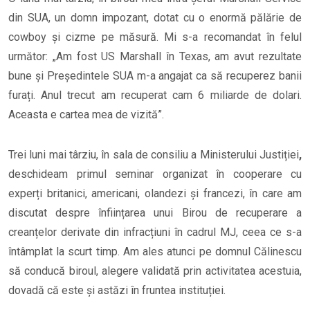
din SUA, un domn impozant, dotat cu o enormă pălărie de
cowboy și cizme pe măsură. Mi s-a recomandat în felul
următor: „Am fost US Marshall în Texas, am avut rezultate
bune și Președintele SUA m-a angajat ca să recuperez banii
furați. Anul trecut am recuperat cam 6 miliarde de dolari.
Aceasta e cartea mea de vizită”.
Trei luni mai târziu, în sala de consiliu a Ministerului Justiției
,
deschideam primul seminar organizat în cooperare cu
experți britanici, americani, olandezi și francezi, în care am
discutat despre înființarea unui Birou de recuperare a
creanțelor derivate din infracțiuni în cadrul MJ, ceea ce s-a
întâmplat la scurt timp. Am ales atunci pe domnul Călinescu
să conducă biroul, alegere validată prin activitatea acestuia,
dovadă că este și astăzi în fruntea instituției.