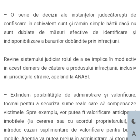
– O serie de decizii ale instanțelor judecătorești de
confiscare în echivalent sunt şi rămân simple hârtii dacă nu
sunt dublate de măsuri efective de identificare şi
indisponibilizare a bunurilor dobândite prin infracțiuni.
Revine sistemului judiciar rolul de a se implica în mod activ
în acest demers de căutare a produsului infracțiunii, inclusiv
în jurisdicţiile străine, apelând la ANABI.
– Extindem posibilitățile de administrare și valorificare,
tocmai pentru a securiza sume reale care să compenseze
victimele. Spre exemplu, vor putea fi valorificare anticipat şi
imobilele (la cererea sau cu acordul proprietarului), se
introduc cazuri suplimentare de valorificare pentru bunuri
A
mobile, Agenţia va putea prelua în administrare şi stocuri cu