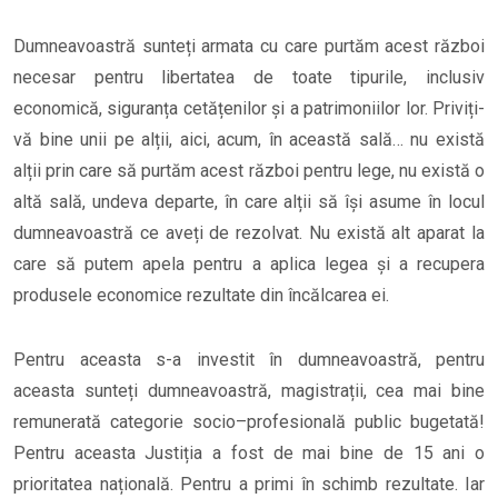
Dumneavoastră sunteți armata cu care purtăm acest război
necesar pentru libertatea de toate tipurile, inclusiv
economică, siguranța cetățenilor și a patrimoniilor lor. Priviți-
vă bine unii pe alții, aici, acum, în această sală… nu există
alții prin care să purtăm acest război pentru lege, nu există o
altă sală, undeva departe, în care alții să își asume în locul
dumneavoastră ce aveți de rezolvat. Nu există alt aparat la
care să putem apela pentru a aplica legea și a recupera
produsele economice rezultate din încălcarea ei.
Pentru aceasta s-a investit în dumneavoastră, pentru
aceasta sunteți dumneavoastră, magistrații, cea mai bine
remunerată categorie socio–profesională public bugetată!
Pentru aceasta Justiția a fost de mai bine de 15 ani o
prioritatea națională. Pentru a primi în schimb rezultate. Iar