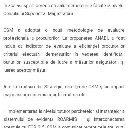
În același spirit, doresc să salut demersurile făcute la nivelul
Consiliului Superior al Magistraturii.
CSM a adoptat o nouă metodologie de evaluare
profesională a procurorilor. La propunerea ANABI, a fost
inclus ca indicator de evaluare a eficienţiei procurorilor
criteriul efectuării demersurilor în vederea identificării
bunurilor susceptibile de luare a măsurilor asigurătorii şi
luarea acestor măsuri.
Alte trei măsuri din Strategie, care ţin de CSM şi au impact
major asupra sistemului, ar fi următoarele:
– Implementarea la nivelul tuturor parchetelor şi instanţelor a
sistemului de evidenţă ROARMIS – şi interconectarea
acestuia cu ECRIS 5. CSM a comunicat recent cele trei curţi