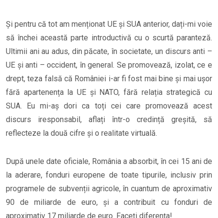
Și pentru că tot am menționat UE și SUA anterior, dați-mi voie
să închei această parte introductivă cu o scurtă paranteză.
Ultimii ani au adus, din păcate, în societate, un discurs anti –
UE și anti – occident, în general. Se promovează, izolat, ce e
drept, teza falsă că României i-ar fi fost mai bine și mai ușor
fără apartenența la UE și NATO, fără relația strategică cu
SUA. Eu mi-aș dori ca toți cei care promovează acest
discurs iresponsabil, aflați într-o credință greșită, să
reflecteze la două cifre și o realitate virtuală.
După unele date oficiale, România a absorbit, în cei 15 ani de
la aderare, fonduri europene de toate tipurile, inclusiv prin
programele de subvenții agricole, în cuantum de aproximativ
90 de miliarde de euro, și a contribuit cu fonduri de
aproximativ 17 miliarde de euro. Faceți diferența!