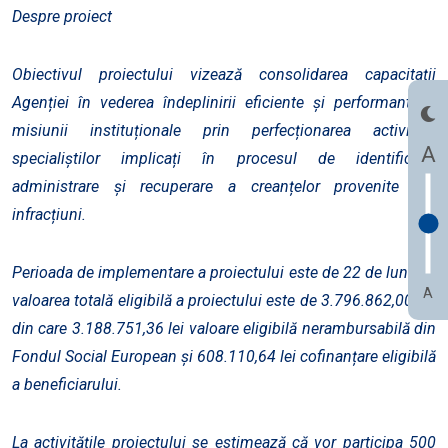
Despre proiect
Obiectivul proiectului vizează consolidarea capacitații
Agenției în vederea îndeplinirii eficiente și performante a
misiunii instituționale prin perfecționarea activității
A
specialiștilor implicați în procesul de identificare,
administrare și recuperare a creanțelor provenite din
infracțiuni.
Perioada de implementare a proiectului este de 22 de luni, iar
A
valoarea totală eligibilă a proiectului este de 3.796.862,00 lei,
din care 3.188.751,36 lei valoare eligibilă nerambursabilă din
Fondul Social European și 608.110,64 lei cofinanțare eligibilă
a beneficiarului.
La activitățile proiectului se estimează că vor participa 500