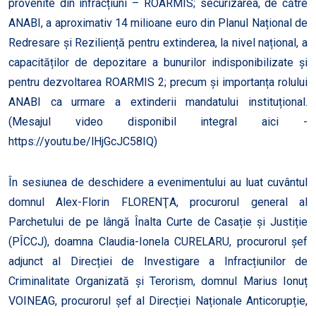
provenite din infracțiuni – ROARMIS; securizarea, de către
ANABI, a aproximativ 14 milioane euro din Planul Național de
Redresare și Reziliență pentru extinderea, la nivel național, a
capacităților de depozitare a bunurilor indisponibilizate și
pentru dezvoltarea ROARMIS 2; precum și importanța rolului
ANABI ca urmare a extinderii mandatului instituțional.
(Mesajul video disponibil integral aici -
https://youtu.be/lHjGcJC58IQ
)
În sesiunea de deschidere a evenimentului au luat cuvântul
domnul Alex-Florin FLORENŢA, procurorul general al
Parchetului de pe lângă Înalta Curte de Casație și Justiție
(PÎCCJ), doamna Claudia-Ionela CURELARU, procurorul șef
adjunct al Direcției de Investigare a Infracțiunilor de
Criminalitate Organizată și Terorism, domnul Marius Ionuț
VOINEAG, procurorul șef al Direcției Naționale Anticorupție,