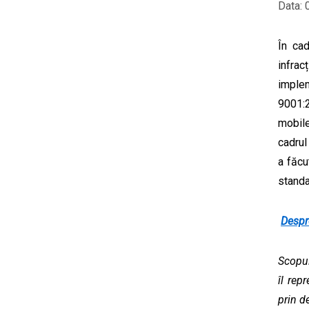
Data: 
În cad
infrac
implem
9001:2
mobile
cadrul
a făcu
standa
Despr
Scopul
îl rep
prin d