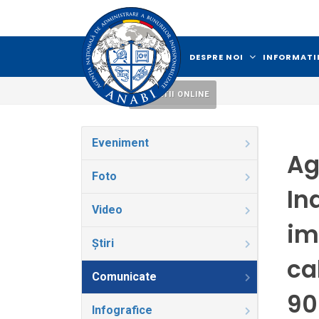
DESPRE NOI
INFORMATII
LICITATII ONLINE
Eveniment
Ag
Foto
In
Video
im
Știri
ca
Comunicate
90
Infografice