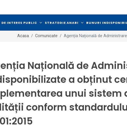
 DE INTERES PUBLIC
STRATEGIE ANABI
BUNURI INDISPONIBI
Acasa
Comunicate
Agenția Națională de Administrare a
enția Națională de Adminis
disponibilizate a obținut ce
plementarea unui sistem
lității conform standardulu
01:2015