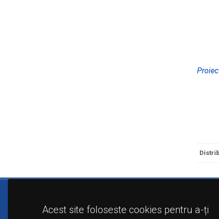
Proiec
Distri
Acest site foloseste cookies pentru a-ți