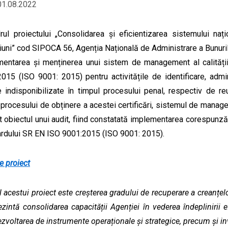
01.08.2022
rul proiectului „Consolidarea și eficientizarea sistemului na
țiuni” cod SIPOCA 56, Agenția Națională de Administrare a Bunurilo
entarea și menținerea unui sistem de management al calității
015 (ISO 9001: 2015) pentru activitățile de identificare, admin
 indisponibilizate în timpul procesului penal, respectiv de reut
 procesului de obținere a acestei certificări, sistemul de manageme
t obiectul unui audit, fiind constatată implementarea corespunză
rdului SR EN ISO 9001:2015 (ISO 9001: 2015).
e proiect
 acestui proiect este creșterea gradului de recuperare a creanțelor
rezintă consolidarea capacității Agenției în vederea îndeplinirii 
ezvoltarea de instrumente operaționale și strategice, precum și in