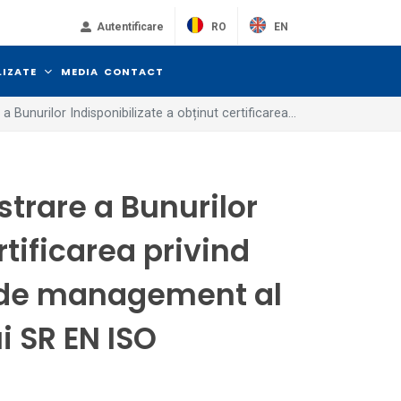
RO
EN
Autentificare
LIZATE
MEDIA
CONTACT
 Bunurilor Indisponibilizate a obținut certificarea...
trare a Bunurilor
rtificarea privind
 de management al
i SR EN ISO