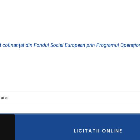
t cofinanțat din Fondul Social European prin Programul Operațio
buie:
LICITATII ONLINE