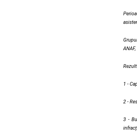
Perioa
asiste
Grupul
ANAF, 
Rezult
1 - Ca
2 - Re
3 - Bu
infracț