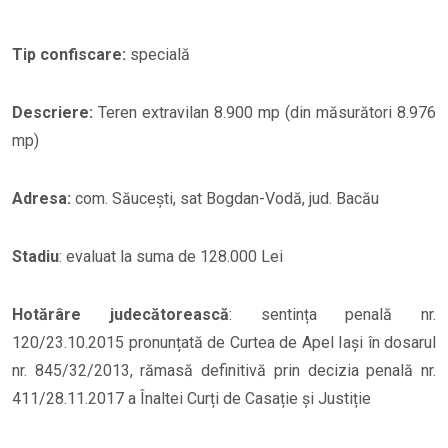
Tip confiscare:
specială
Descriere:
Teren extravilan 8.900 mp (din măsurători 8.976
mp)
Adresa:
com. Săucești, sat Bogdan-Vodă, jud. Bacău
Stadiu
: evaluat la suma de 128.000 Lei
Hotărâre judecătorească
: sentința penală nr.
120/23.10.2015 pronunțată de Curtea de Apel Iași în dosarul
nr. 845/32/2013, rămasă definitivă prin decizia penală nr.
411/28.11.2017 a Înaltei Curți de Casație și Justiție