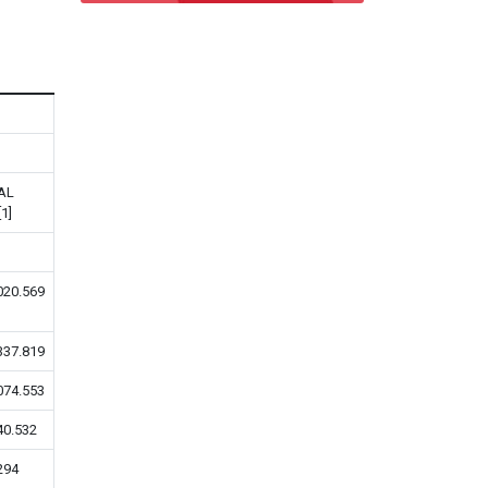
AL
1]
020.569
337.819
074.553
40.532
294