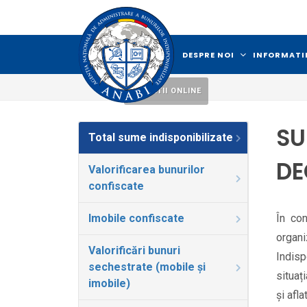
DESPRE NOI
INFORMATII
LICITATII ONLINE
SU
Total sume indisponibilizate
DE
Valorificarea bunurilor
confiscate
Imobile confiscate
În con
organi
Valorificări bunuri
Indisp
sechestrate (mobile și
situaț
imobile)
și afl