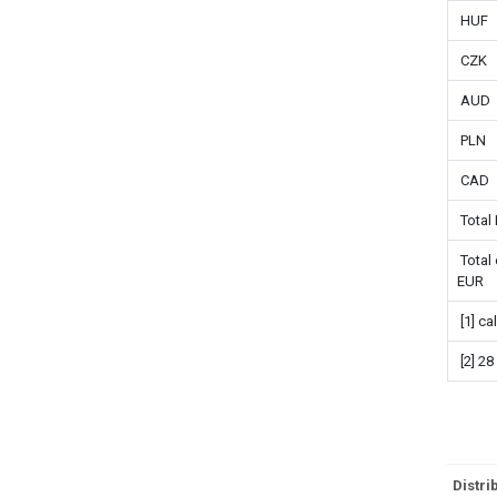
HUF
CZK
AUD
PLN
CAD
Total
Total 
EUR
[1] ca
[2] 28
Distri