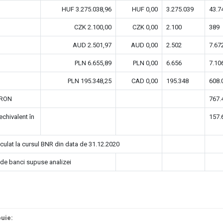
HUF 3.275.038,96
HUF 0,00
3.275.039
43.7
CZK 2.100,00
CZK 0,00
2.100
389
AUD 2.501,97
AUD 0,00
2.502
7.67
PLN 6.655,89
PLN 0,00
6.656
7.10
PLN 195.348,25
CAD 0,00
195.348
608.
 RON
767.
echivalent în
157.
lculat la cursul BNR din data de 31.12.2020
 de banci supuse analizei
buie: