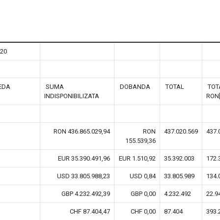
020
EDA
SUMA
DOBANDA
TOTAL
TOT
INDISPONIBILIZATA
RON[
RON 436.865.029,94
RON
437.020.569
437.
155.539,36
EUR 35.390.491,96
EUR 1.510,92
35.392.003
172.
USD 33.805.988,23
USD 0,84
33.805.989
134.
GBP 4.232.492,39
GBP 0,00
4.232.492
22.9
CHF 87.404,47
CHF 0,00
87.404
393.