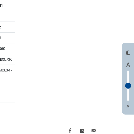
41
2
6
060
433.736
A
603.347
A