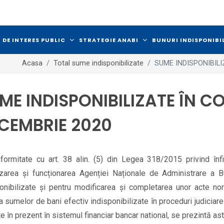
 DE INTERES PUBLIC
STRATEGIE ANABI
BUNURI INDISPONIBI
Acasa
Total sume indisponibilizate
SUME INDISPONIBILI
ME INDISPONIBILIZATE ÎN CO
CEMBRIE 2020
formitate cu art. 38 alin. (5) din Legea 318/2015 privind înfi
zarea și funcționarea Agenției Naționale de Administrare a Bu
onibilizate și pentru modificarea și completarea unor acte nor
ia sumelor de bani efectiv indisponibilizate în proceduri judiciar
ate în prezent în sistemul financiar bancar national, se prezintă ast