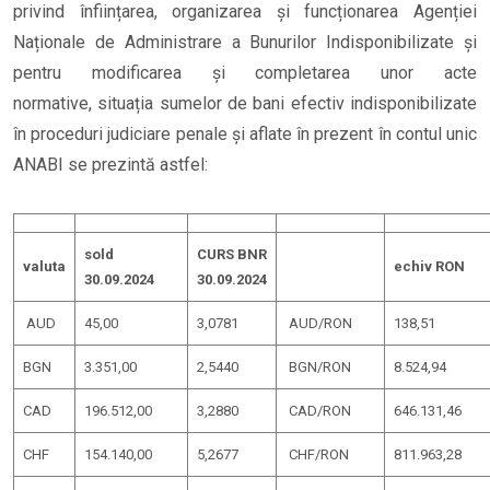
privind înființarea, organizarea și funcționarea Agenției
Naționale de Administrare a Bunurilor Indisponibilizate și
pentru modificarea și completarea unor acte
normative, situația sumelor de bani efectiv indisponibilizate
în proceduri judiciare penale și aflate în prezent în contul unic
ANABI se prezintă astfel:
sold
CURS BNR
valuta
echiv RON
30.09.2024
30.09.2024
AUD
45,00
3,0781
AUD/RON
138,51
BGN
3.351,00
2,5440
BGN/RON
8.524,94
CAD
196.512,00
3,2880
CAD/RON
646.131,46
CHF
154.140,00
5,2677
CHF/RON
811.963,28