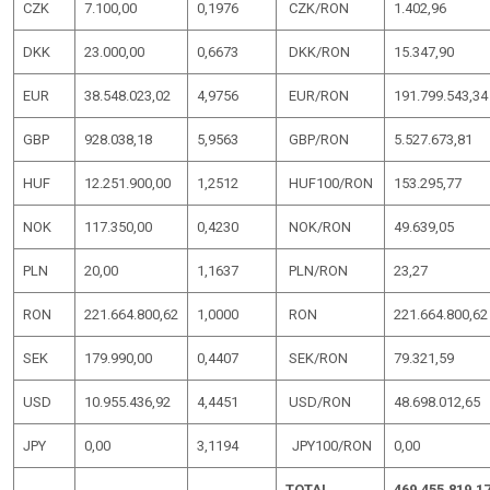
CZK
7.100,00
0,1976
CZK/RON
1.402,96
DKK
23.000,00
0,6673
DKK/RON
15.347,90
EUR
38.548.023,02
4,9756
EUR/RON
191.799.543,34
GBP
928.038,18
5,9563
GBP/RON
5.527.673,81
HUF
12.251.900,00
1,2512
HUF100/RON
153.295,77
NOK
117.350,00
0,4230
NOK/RON
49.639,05
PLN
20,00
1,1637
PLN/RON
23,27
RON
221.664.800,62
1,0000
RON
221.664.800,62
SEK
179.990,00
0,4407
SEK/RON
79.321,59
USD
10.955.436,92
4,4451
USD/RON
48.698.012,65
JPY
0,00
3,1194
JPY100/RON
0,00
TOTAL
469.455.819,1