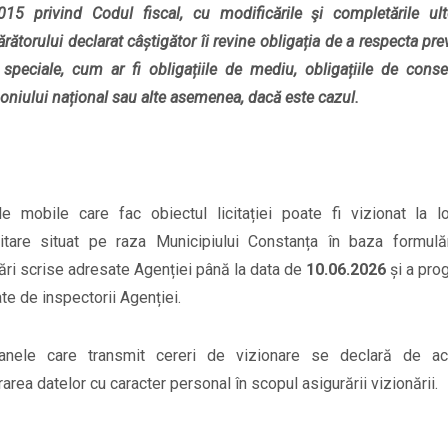
15 privind Codul fiscal, cu modificările şi completările ulte
ătorului declarat câștigător îi revine obligația de a respecta pre
 speciale, cum ar fi obligațiile de mediu, obligațiile de cons
oniului național sau alte asemenea, dacă este cazul.
le mobile care fac obiectul licitației poate fi vizionat la l
itare situat pe raza Municipiului Constanța în baza formulăr
tări scrise adresate Agenției până la data de
10.06.2026
și a pro
ate de inspectorii Agenției.
anele care transmit cereri de vizionare se declară de a
rarea datelor cu caracter personal în scopul asigurării vizionării.