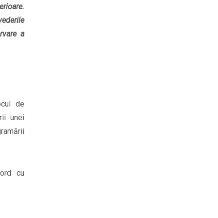
rioare.
vederile
ervare a
ocul de
ii unei
gramării
cord cu