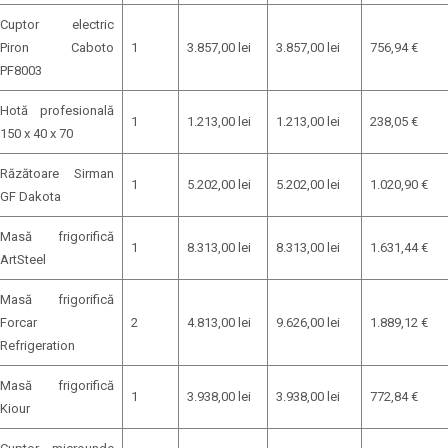
Cuptor electric
Piron Caboto
1
3.857,00 lei
3.857,00 lei
756,94 €
PF8003
Hotă profesională
1
1.213,00 lei
1.213,00 lei
238,05 €
150 x 40 x 70
Răzătoare Sirman
1
5.202,00 lei
5.202,00 lei
1.020,90 €
GF Dakota
Masă frigorifică
1
8.313,00 lei
8.313,00 lei
1.631,44 €
ArtSteel
Masă frigorifică
Forcar
2
4.813,00 lei
9.626,00 lei
1.889,12 €
Refrigeration
Masă frigorifică
1
3.938,00 lei
3.938,00 lei
772,84 €
Kiour