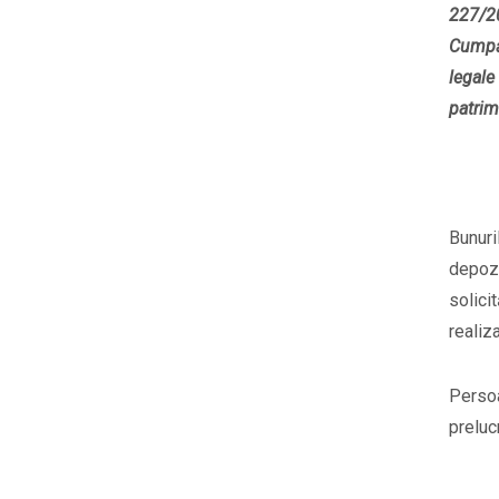
227/20
Cumpăr
legale
patrim
Bunuri
depoz
solici
realiz
Perso
preluc