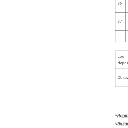
36
37
Loc
depozi
Obseva
*
Regim
vânzar