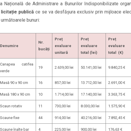
a Națională de Administrare a Bunurilor Indisponibilizate orga
licitație publică
ce se va desfășura exclusiv prin mijloace elec
 următoarele bunuri:
Preț
Preț
Preț
Nr.
Denumire
evaluare
evaluare
evaluare
bucăți
unitară
total (lei)
total (€)
Canapea catifea
19
2.639,00 lei
50.141,00 lei
9.840,25 €
verde
Masă 90 x 90 cm
16
857,00 lei
13.712,00 lei
2.691,00 €
Masă 180 x 90 cm
10
1.714,00 lei
17.140,00 lei
3.363,75 €
Scaun rotativ
11
730,00 lei
8.030,00 lei
1.575,90 €
Scaune fixe
44
914,00 lei
40.216,00 lei
7.892,45 €
Scaune înalte bar
4
225,00 lei
900,00 lei
176,63 €