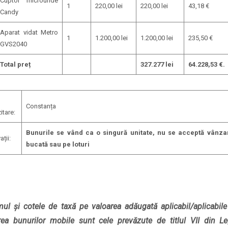
Cuptor microunde
1
220,00 lei
220,00 lei
43,18 €
Candy
Aparat vidat Metro
1
1.200,00 lei
1.200,00 lei
235,50 €
GVS2040
Total preț
327.277 lei
64.228,53 €.
Constanța
tare:
Bunurile se vând ca o singură unitate, nu se acceptă vânza
ții:
bucată sau pe loturi
ul și cotele de taxă pe valoarea adăugată aplicabil/aplicabile
ea bunurilor mobile sunt cele prevăzute de titlul VII din Le