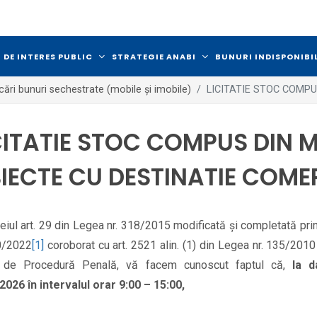
 DE INTERES PUBLIC
STRATEGIE ANABI
BUNURI INDISPONIBI
icări bunuri sechestrate (mobile și imobile)
LICITATIE STOC COMPUS
CITATIE STOC COMPUS DIN MO
IECTE CU DESTINATIE COME
eiul art. 29 din Legea nr. 318/2015 modificată și completată pr
0/2022
[1]
coroborat cu art. 2521 alin. (1) din Legea nr. 135/2010
 de Procedură Penală, vă facem cunoscut faptul că,
la d
2026 în intervalul orar 9:00 – 15:00,