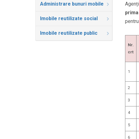
Administrare bunuri mobile
Agenți
prima 
Imobile reutilizate social
pentru
Imobile reutilizate public
Nr.
crt
1
2
3
4
5
6