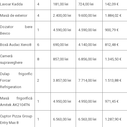
Lavoar Kadda
4
181,00 lei
724,00 lei
142,09 €
Masă de exterior
4
2.400,00 lei
9.600,00 lei
1.884,02 €
Dozator bere
1
4.590,00 lei
4.590,00 lei
900,79 €
Bevco
Boxă Audac Xeno8
6
690,00 lei
4.140,00 lei
812,48 €
Cameră
8
857,00 lei
6.856,00 lei
1.345,50 €
supraveghere
Dulap frigorific
Forcar
2
3.857,00 lei
7.714,00 lei
1.513,88 €
Refrigeration
Masă frigorifică
1
4.950,00 lei
4.950,00 lei
971,45 €
Amitek AK2104TN
Cuptor Pizza Group
1
6.563,00 lei
6.563,00 lei
1.287,90 €
Entry Max 8