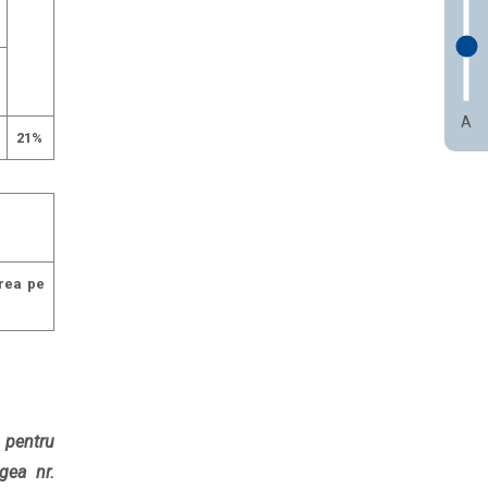
A
21%
rea pe
 pentru
gea nr.