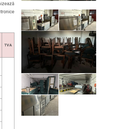
nizează
tronice
TVA