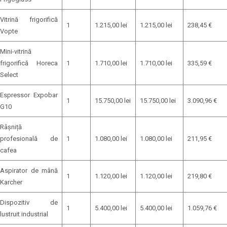
Vitrină frigorifică
1
1.215,00 lei
1.215,00 lei
238,45 €
Vopte
Mini-vitrină
frigorifică Horeca
1
1.710,00 lei
1.710,00 lei
335,59 €
Select
Espressor Expobar
1
15.750,00 lei
15.750,00 lei
3.090,96 €
G10
Râșniță
profesională de
1
1.080,00 lei
1.080,00 lei
211,95 €
cafea
Aspirator de mână
1
1.120,00 lei
1.120,00 lei
219,80 €
Karcher
Dispozitiv de
1
5.400,00 lei
5.400,00 lei
1.059,76 €
lustruit industrial