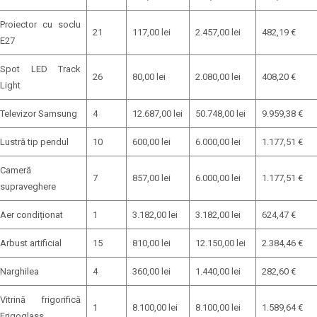
Proiector cu soclu
21
117,00 lei
2.457,00 lei
482,19 €
E27
Spot LED Track
26
80,00 lei
2.080,00 lei
408,20 €
Light
Televizor Samsung
4
12.687,00 lei
50.748,00 lei
9.959,38 €
Lustră tip pendul
10
600,00 lei
6.000,00 lei
1.177,51 €
Cameră
7
857,00 lei
6.000,00 lei
1.177,51 €
supraveghere
Aer condiționat
1
3.182,00 lei
3.182,00 lei
624,47 €
Arbust artificial
15
810,00 lei
12.150,00 lei
2.384,46 €
Narghilea
4
360,00 lei
1.440,00 lei
282,60 €
Vitrină frigorifică
1
8.100,00 lei
8.100,00 lei
1.589,64 €
Frigoglass