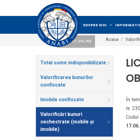
DESPRE NOI
INFORMATII
Acasa
Valorif
LICITATII ONLINE
LI
Total sume indisponibilizate
OB
Valorificarea bunurilor
confiscate
Imobile confiscate
În tem
nr. 23
Valorificări bunuri
Codul
sechestrate (mobile și
17.06.
imobile)