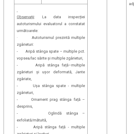
ad
Observații
: La data inspecției
autoturismului evaluatorul a constatat
următoarele:
· Autoturismul prezintă multiple
zgârieturi:
- Aripă stânga spate – multiple pct.
vopsea/lac sărite și multiple zgârieturi,
- Aripă stânga față–multiple
zgârieturi și ușor deformată, Jante
zgâriate,
- Ușa stânga spate - multiple
zgârieturi,
- Ornament prag stânga față –
desprins,
- Oglindă stânga –
exfoliată/mătuită,
- Aripă stânga față - multiple
zgârieturi și lovituri,