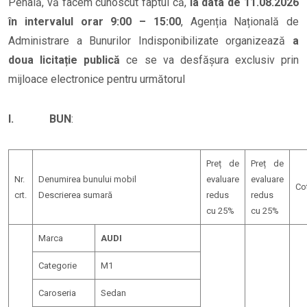
Penală, vă facem cunoscut faptul că,
la data de 11.08.2026
în intervalul orar 9:00 – 15:00
, Agenția Națională de
Administrare a Bunurilor Indisponibilizate organizează
a
doua licitație publică
ce se va desfășura exclusiv prin
mijloace electronice pentru următorul
I. BUN
:
Preț de
Preț de
Nr.
Denumirea bunului mobil
evaluare
evaluare
Co
crt.
Descrierea sumară
redus
redus
cu 25%
cu 25%
Marca
AUDI
Categorie
M1
Caroseria
Sedan