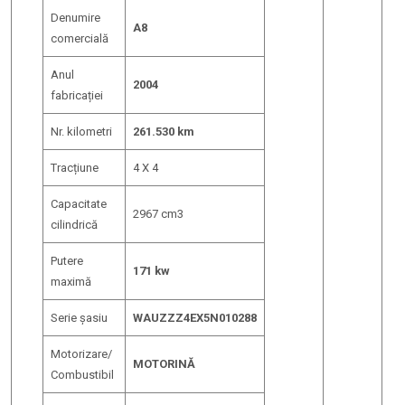
Denumire
A8
comercială
Anul
2004
fabricației
Nr. kilometri
261.530 km
Tracțiune
4 X 4
Capacitate
2967 cm3
cilindrică
Putere
171 kw
maximă
Serie șasiu
WAUZZZ4EX5N010288
Motorizare/
MOTORINĂ
Combustibil