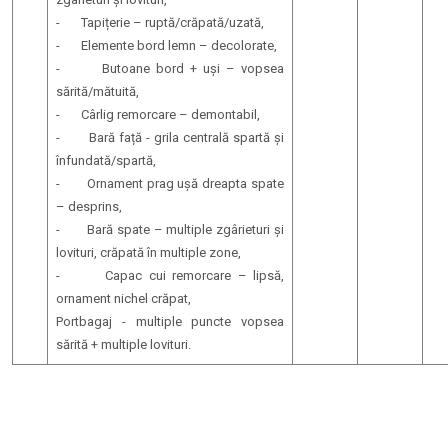
- Tapițerie – ruptă/crăpată/uzată,
- Elemente bord lemn – decolorate,
- Butoane bord + uși – vopsea
sărită/mătuită,
- Cârlig remorcare – demontabil,
- Bară față - grila centrală spartă și
înfundată/spartă,
- Ornament prag ușă dreapta spate
– desprins,
- Bară spate – multiple zgârieturi și
lovituri, crăpată în multiple zone,
- Capac cui remorcare – lipsă,
ornament nichel crăpat,
Portbagaj - multiple puncte vopsea
sărită + multiple lovituri.