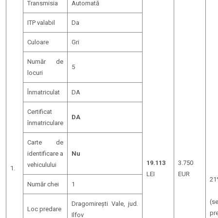
Transmisia
Automată
ITP valabil
Da
Culoare
Gri
Număr de
5
locuri
Înmatriculat
DA
Certificat
DA
înmatriculare
Carte de
identificare a
Nu
19.113
3.750
vehiculului
1.
LEI
EUR
21
Număr chei
1
(s
Dragomirești Vale, jud.
Loc predare
pr
Ilfov