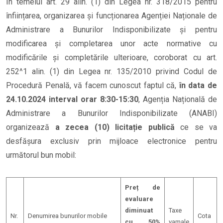
În temeiul art. 29 alin. (1) din Legea nr. 318/2015 pentru
înființarea, organizarea și funcționarea Agenției Naționale de
Administrare a Bunurilor Indisponibilizate și pentru
modificarea și completarea unor acte normative cu
modificările și completările ulterioare, coroborat cu art.
252^1 alin. (1) din Legea nr. 135/2010 privind Codul de
Procedură Penală, vă facem cunoscut faptul că,
în data de
24.10.2024 interval orar 8:30-15:30
, Agenția Națională de
Administrare a Bunurilor Indisponibilizate (ANABI)
organizează
a zecea (10) licitație publică
ce se va
desfășura exclusiv prin mijloace electronice pentru
următorul bun mobil:
Preț de
evaluare
diminuat
Taxe
Nr.
Denumirea bunurilor mobile
Cota
cu 50%
vamale