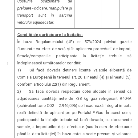
Costurile ocazionate de
preluare - ridicare, manipulare și
transport sunt în sarcina
viitorului adjudecatar.
Condiții de participare la licitație:
În baza Regulamentului (UE) nr. 573/2024 privind gazele
fluorurate cu efect de seră și în aplicarea procedurii de import,
firmele/companiile participante la licitație trebuie să
îndeplinească următoarelor condiții:
1.
1) Să facă dovada deținerii licenței valabile eliberată de
Comisia Europeană în temeiul art. 20 alineatul (4) și alineatul (5),
conform articolului 22(1) din Regulament.
2) Să facă dovada respectării cotei alocate în sensul că
adjudecarea cantității nete de 738 kg gaz refrigerant R404A
(echivalent tone CO2 = 2.946,096) se încadrează integral în cota
reală deținută de aplicant pe pe Portalul F-Gas. În acest sens,
participantul la licitație trebuie să facă dovada, cu documente
vamale, a importurilor deja efectuate (sau în curs de efectuare
până la data licitației) în baza cotei alocate precum și valoarea