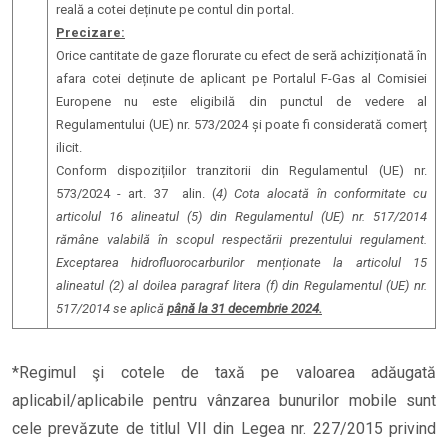
reală a cotei deținute pe contul din portal.
Precizare:
Orice cantitate de gaze florurate cu efect de seră achiziționată în
afara cotei deținute de aplicant pe Portalul F-Gas al Comisiei
Europene nu este eligibilă din punctul de vedere al
Regulamentului (UE) nr. 573/2024 și poate fi considerată comerț
ilicit.
Conform dispozițiilor tranzitorii din Regulamentul (UE) nr.
573/2024 - art. 37 alin. (
4) Cota alocată în conformitate cu
articolul 16 alineatul (5) din Regulamentul (UE) nr. 517/2014
rămâne valabilă în scopul respectării prezentului regulament.
Exceptarea hidrofluorocarburilor menționate la articolul 15
alineatul (2) al doilea paragraf litera (f) din Regulamentul (UE) nr.
517/2014 se aplică
până la 31 decembrie 2024.
*Regimul şi cotele de taxă pe valoarea adăugată
aplicabil/aplicabile pentru vânzarea bunurilor mobile sunt
cele prevăzute de titlul VII din Legea nr. 227/2015 privind