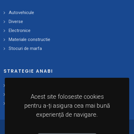
Autovehicule
Diverse
Electronice
Materiale constructie
Stocuri de marfa
STRATEGIE ANABI
Strategii și planuri de acțiune
Plan 2021 - 2025
Acest site foloseste cookies
Implementare
pentru a-ți asigura cea mai bună
experiență de navigare.
© 2024 - Agenția Națională de Administrare a