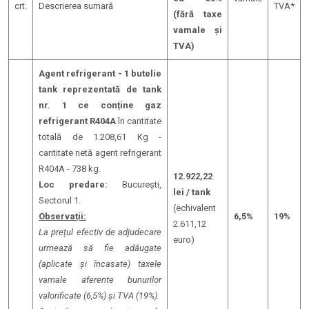
crt.
Descrierea sumară
TVA*
(fără taxe
vamale și
TVA)
Agent refrigerant - 1 butelie
tank reprezentată de tank
nr. 1 ce conține gaz
refrigerant R404A
în cantitate
totală de 1.208,61 Kg -
cantitate netă agent refrigerant
R404A - 738 kg.
12.922,22
Loc predare:
București,
lei / tank
Sectorul 1.
(echivalent
Observații:
6,5%
19%
2.611,12
La prețul efectiv de adjudecare
euro)
urmează să fie adăugate
(aplicate și încasate) taxele
vamale aferente bunurilor
valorificate (6,5%) și TVA (19%).