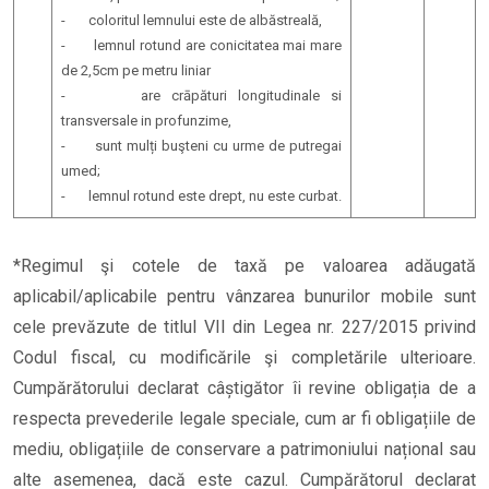
- coloritul lemnului este de albăstreală,
- lemnul rotund are conicitatea mai mare
de 2,5cm pe metru liniar
- are crāpături longitudinale si
transversale in profunzime,
- sunt mulți buşteni cu urme de putregai
umed;
- lemnul rotund este drept, nu este curbat.
*Regimul şi cotele de taxă pe valoarea adăugată
aplicabil/aplicabile pentru vânzarea bunurilor mobile sunt
cele prevăzute de titlul VII din Legea nr. 227/2015 privind
Codul fiscal, cu modificările şi completările ulterioare.
Cumpărătorului declarat câștigător îi revine obligația de a
respecta prevederile legale speciale, cum ar fi obligațiile de
mediu, obligațiile de conservare a patrimoniului național sau
alte asemenea, dacă este cazul. Cumpărătorul declarat