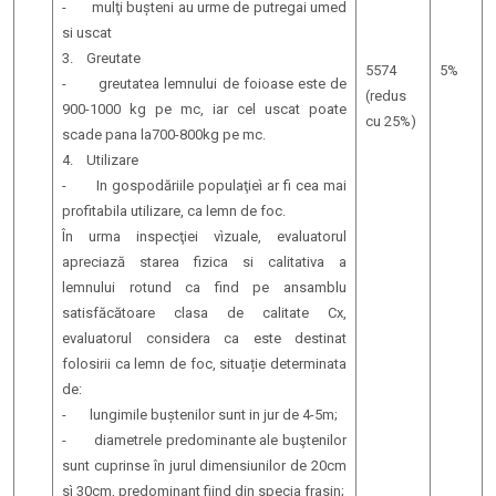
- mulţi bușteni au urme de putregai umed
si uscat
3. Greutate
5574
5%
- greutatea lemnului de foioase este de
(redus
900-1000 kg pe mc, iar cel uscat poate
cu 25%)
scade pana la700-800kg pe mc.
4. Utilizare
- In gospodăriile populaţieì ar fi cea mai
profitabila utilizare, ca lemn de foc.
În urma inspecţiei vìzuale, evaluatorul
apreciază starea fizica si calitativa a
lemnului rotund ca find pe ansamblu
satisfăcătoare clasa de calitate Cx,
evaluatorul considera ca este destinat
folosirii ca lemn de foc, situație determinata
de:
- lungimile buștenilor sunt in jur de 4-5m;
- diametrele predominante ale buştenilor
sunt cuprinse în jurul dimensiunilor de 20cm
sì 30cm, predominant fiind din specia frasin;