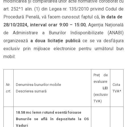
modificarea și completarea unor acte normative coroborat cu
art. 252^1 alin. (1) din Legea nr. 135/2010 privind Codul de
Procedură Penală, vă facem cunoscut faptul că,
în data de
28/10/2024, interval orar 9:00 – 15:00
, Agenția Națională
de Administrare a Bunurilor Indisponibilizate (ANABI)
organizează
a doua
licitație publică
ce se va desfășura
exclusiv prin mijloace electronice pentru următorul bun
mobil:
Preț de
evaluare
Nr.
Denumirea bunurilor mobile
Cota
LEI
crt.
Descrierea sumară
TVA*
(exclusiv
TVA)
18.58 mc lemn rotund esentă foioase
Bunurile se află în depozitate la OS
Vaduri