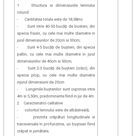
1. Structura si dimensiunile lemnului
rotund:
- Cantitatea totala este de 18,58mc
- Sunt intre 40-50 bucăți de busteni, din
specia frasin, cu cele mai multe diametre in
jurul dimensiunilor de 20cm si 30cm;
- Sunt 4-5 bucăți de bușteni, din specia
paltin, cu cele mai multe diametre in jurul
dimensiunilor de 40cm si 50cm;
- Sunt 2-3 bucăţi de bușteni (crăci), din
specia plop, cu cele mai multe diametre
injurul dimensiunii de 20cm
- Lungimile buștenilor sunt cuprinse intre
4m si 5,50m, predominante fiind in jur de 4m.
2. Caracteristici calitative
- coloritul lemnului este de albăstreală;
- prezinta crăpături longitudinale si
transversale in profunzime, un buștean fiind
crăpat in jumătate;