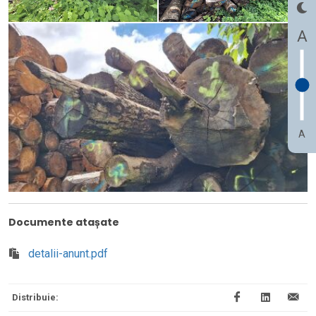
A
A
Documente atașate
detalii-anunt.pdf
Distribuie: