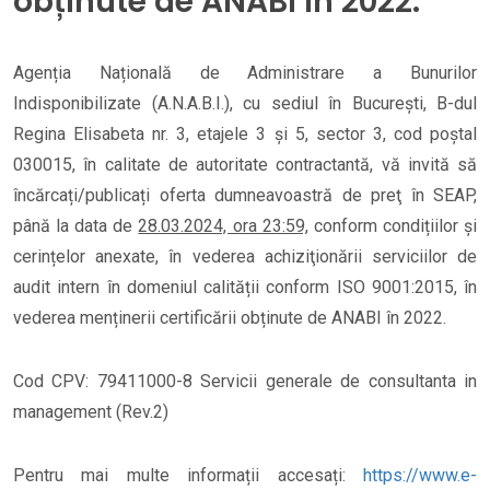
obținute de ANABI în 2022.
Agenția Națională de Administrare a Bunurilor
Indisponibilizate (A.N.A.B.I.), cu sediul în București, B-dul
Regina Elisabeta nr. 3, etajele 3 și 5, sector 3, cod poștal
030015, în calitate de autoritate contractantă, vă invită să
încărcați/publicați oferta dumneavoastră de preţ în SEAP,
până la data de
28.03.2024, ora 23:59,
conform condițiilor și
cerințelor anexate, în vederea achiziţionării serviciilor de
audit intern în domeniul calității conform ISO 9001:2015, în
vederea menținerii certificării obținute de ANABI în 2022.
Cod CPV: 79411000-8 Servicii generale de consultanta in
management (Rev.2)
Pentru mai multe informații accesați:
https://www.e-