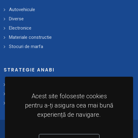
Autovehicule
Diverse
Electronice
Materiale constructie
Stocuri de marfa
STRATEGIE ANABI
Strategii și planuri de acțiune
Plan 2021 - 2025
Acest site foloseste cookies
Implementare
pentru a-ți asigura cea mai bună
experiență de navigare.
© 2024 - Agenția Națională de Administrare a