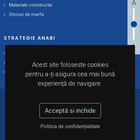
A
Materiale constructie
Stocuri de marfa
STRATEGIE ANABI
A
Strategii și planuri de acțiune
Plan 2021 - 2025
Acest site foloseste cookies
Implementare
pentru a-ți asigura cea mai bună
experiență de navigare.
© 2024 - Agenția Națională de Administrare a
Bunurilor Indisponibilizate (A.N.A.B.I). Toate
Acceptă si inchide
drepturile rezervate.
Politica de confidențialitate