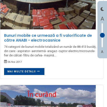
A
Bunuri mobile ce urmează a fi valorificate de
către ANABI - electrocasnice
74 categorii de bunuri mobile totalizând un număr de 88.413 bucăți,
din care:- aspirator- aerotermă- aragaz- cuptor electric/microunde-
A
fier de călcat- filtru de cafea- mașină...
06 Noi 2017
MAI MULTE DETALII