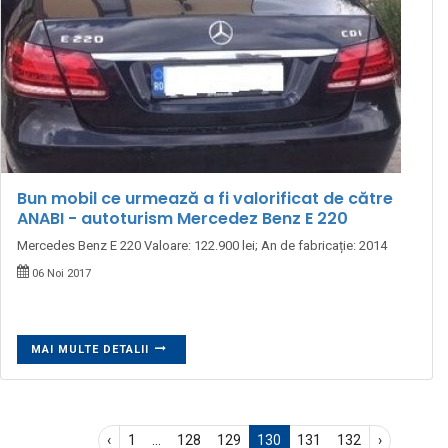
Bun mobil ce urmează a fi valorificat de către
ANABI - autoturism Mercedez Benz E 220
Mercedes Benz E 220 Valoare: 122.900 lei; An de fabricație: 2014
06 Noi 2017
MAI MULTE DETALII
‹
1
...
128
129
130
131
132
›