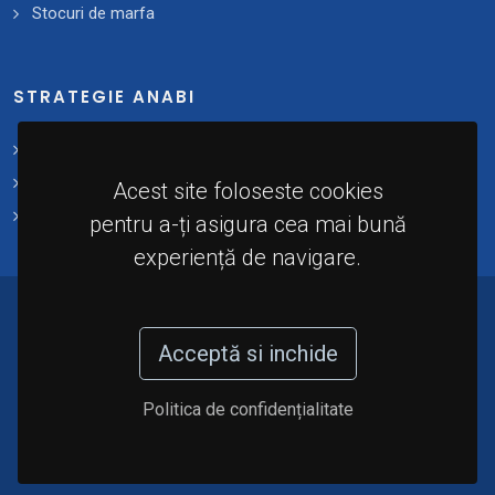
Stocuri de marfa
STRATEGIE ANABI
Strategii și planuri de acțiune
Plan 2021 - 2025
Acest site foloseste cookies
Implementare
pentru a-ți asigura cea mai bună
experiență de navigare.
© 2024 - Agenția Națională de Administrare a
Bunurilor Indisponibilizate (A.N.A.B.I). Toate
Acceptă si inchide
drepturile rezervate.
Politica de confidențialitate