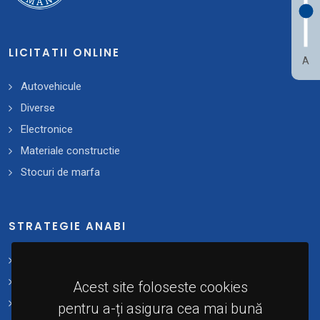
LICITATII ONLINE
A
Autovehicule
Diverse
Electronice
Materiale constructie
Stocuri de marfa
STRATEGIE ANABI
Strategii și planuri de acțiune
Plan 2021 - 2025
Acest site foloseste cookies
Implementare
pentru a-ți asigura cea mai bună