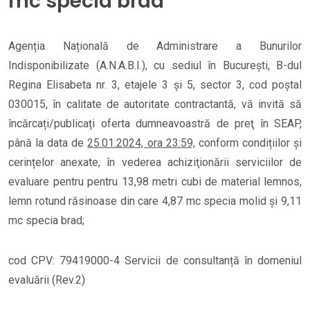
mc specia brad
Agenția Națională de Administrare a Bunurilor
Indisponibilizate (A.N.A.B.I.), cu sediul în București, B-dul
Regina Elisabeta nr. 3, etajele 3 și 5, sector 3, cod poștal
030015, în calitate de autoritate contractantă, vă invită să
încărcați/publicați oferta dumneavoastră de preţ în SEAP,
până la data de
25.01.2024, ora 23:59,
conform condițiilor și
cerințelor anexate, în vederea achiziţionării serviciilor de
evaluare pentru pentru 13,98 metri cubi de material lemnos,
lemn rotund răsinoase din care 4,87 mc specia molid și 9,11
mc specia brad;
cod CPV: 79419000-4 Servicii de consultanță în domeniul
evaluării (Rev.2)