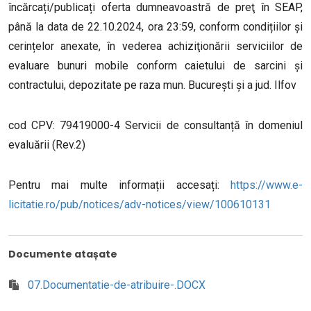
încărcați/publicați oferta dumneavoastră de preţ în SEAP,
până la data de 22.10.2024, ora 23:59
,
conform condițiilor și
cerințelor anexate, în vederea achiziţionării serviciilor de
evaluare bunuri mobile conform caietului de sarcini și
contractului, depozitate pe raza mun. București și a jud. Ilfov
cod CPV: 79419000-4 Servicii de consultanță în domeniul
evaluării (Rev.2)
Pentru mai multe informații accesați:
https://www.e-
licitatie.ro/pub/notices/adv-notices/view/100610131
Documente atașate
07.Documentatie-de-atribuire-.DOCX