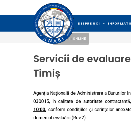
DESPRE NOI
INFORMATII
LICITATII ONLINE
Servicii de evaluar
Timiș
Agenția Națională de Administrare a Bunurilor I
030015, în calitate de autoritate contractan
10:00,
conform condițiilor și cerințelor anexate
domeniul evaluării (Rev.2)
.