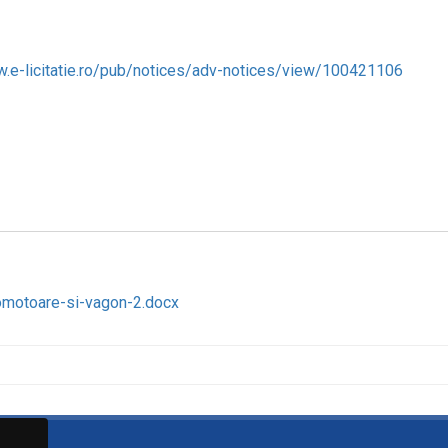
w.e-licitatie.ro/pub/notices/adv-notices/view/100421106
omotoare-si-vagon-2.docx