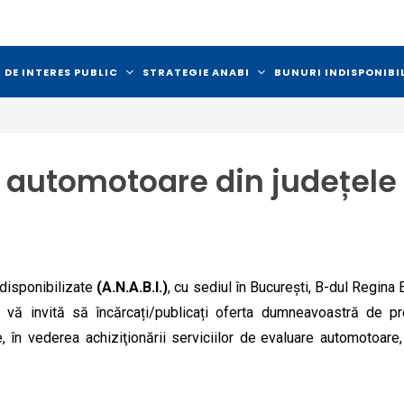
 DE INTERES PUBLIC
STRATEGIE ANABI
BUNURI INDISPONIBI
e automotoare din județele
ndisponibilizate
(A.N.A.B.I.)
, cu sediul în București, B-dul Regina E
tă, vă invită să încărcați/publicați oferta dumneavoastră de 
, în vederea achiziţionării serviciilor de
evaluare automotoare