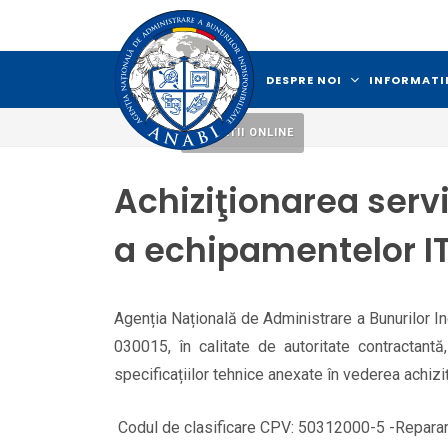
DESPRE NOI
INFORMATII
LICITATII ONLINE
Achiziţionarea servi
a echipamentelor IT 
Agenția Națională de Administrare a Bunurilor Indi
030015, în calitate de autoritate contractan
specificațiilor tehnice anexate în vederea achiziţ
Codul de clasificare
CPV: 50312000-5 -Repararea