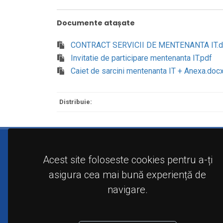
Documente atașate
CONTRACT SERVICII DE MENTENANTA IT.d
Invitatie de participare mentenanta IT.pdf
Caiet de sarcini mentenanta IT + Anexa.doc
Distribuie:
Acest site foloseste cookies pentru a-ți
asigura cea mai bună experiență de
navigare.