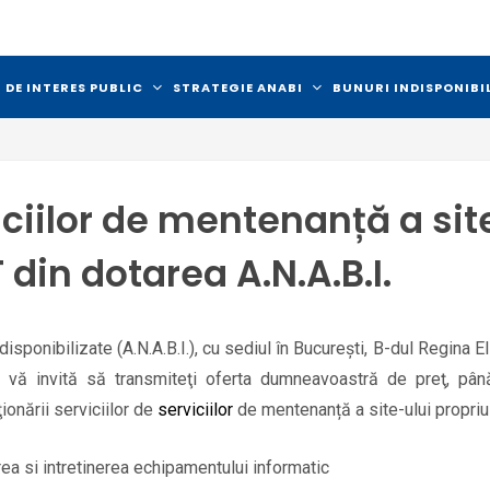
 DE INTERES PUBLIC
STRATEGIE ANABI
BUNURI INDISPONIBI
ciilor de mentenanță a site
din dotarea A.N.A.B.I.
sponibilizate (A.N.A.B.I.), cu sediul în București, B-dul Regina Eli
tă, vă invită să transmiteţi oferta dumneavoastră de preţ, pâ
ionării serviciilor de
serviciilor
de mentenanță a site-ului propriu
 si intretinerea echipamentului informatic