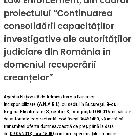
Law Enforcement, din cadrul
proiectului “Continuarea
consolidării capacităților
investigative ale autorităților
judiciare din România în
domeniul recuperării
creanțelor”
Agenția Națională de Administrare a Bunurilor
Indisponibilizate
(A.N.A.B.I.)
, cu sediul în București,
B-dul
Regina Elisabeta nr.3, sector 3, cod poștal 030015
, în calitate
de autoritate contractantă, cod fiscal 36461480,
vă invită să
transmiteţi oferta dumneavoastră de preţ,
până la data
de
09.05.2018,
ora 15.00,
conform specificațiilor tehnice