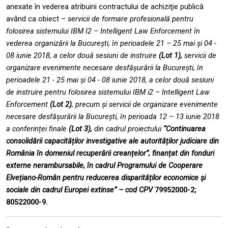
anexate
în vederea atribuirii contractului de achiziţie publică
având ca obiect –
servicii de formare profesională pentru
folosirea sistemului IBM I2 – Intelligent Law Enforcement în
vederea organizării la București, în perioadele 21 – 25 mai și 04 -
08 iunie 2018, a celor două sesiuni de instruire
(Lot 1),
servicii de
organizare evenimente necesare desfășurării la București, în
perioadele 21 - 25 mai și 04 - 08 iunie 2018, a celor două sesiuni
de instruire pentru folosirea sistemului IBM i2 – Intelligent Law
Enforcement
(Lot 2)
, precum și servicii de organizare evenimente
necesare desfășurării la București, în perioada 12 – 13 iunie 2018
a conferinței finale
(Lot 3),
din cadrul proiectului
“Continuarea
consolidării capacităților investigative ale autorităților judiciare din
România în domeniul recuperării creanțelor”, finanțat din fonduri
externe nerambursabile, în cadrul Programului de Cooperare
Elvețiano-Român pentru reducerea disparităților economice și
sociale din cadrul Europei extinse” – cod CPV
79952000-2;
80522000-9.