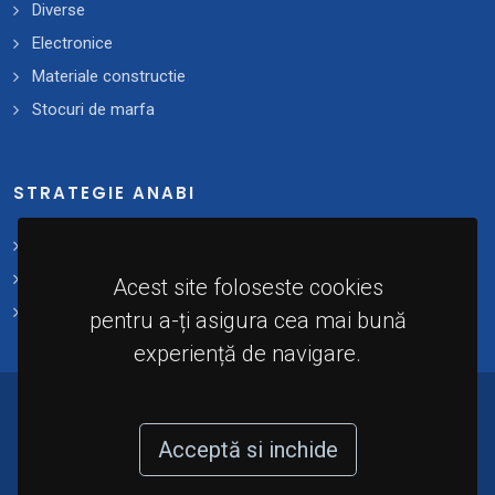
Diverse
Electronice
Materiale constructie
Stocuri de marfa
STRATEGIE ANABI
Strategii și planuri de acțiune
Plan 2021 - 2025
Acest site foloseste cookies
Implementare
pentru a-ți asigura cea mai bună
experiență de navigare.
© 2024 - Agenția Națională de Administrare a
Bunurilor Indisponibilizate (A.N.A.B.I). Toate
Acceptă si inchide
drepturile rezervate.