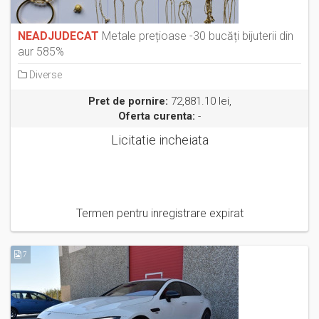
NEADJUDECAT
Metale prețioase -30 bucăți bijuterii din
aur 585%
Diverse
Pret de pornire:
72,881.10 lei,
Oferta curenta:
-
Licitatie incheiata
Termen pentru inregistrare expirat
7