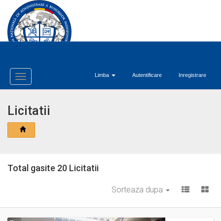
Limba
Autentificare
Inregistrare
Toggle
Navigation
Licitatii
Total gasite 20 Licitatii
Sorteaza dupa