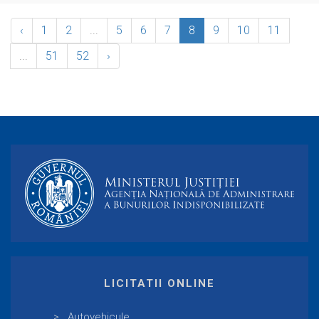
‹
1
2
...
5
6
7
8
9
10
11
...
51
52
›
LICITATII ONLINE
Autovehicule