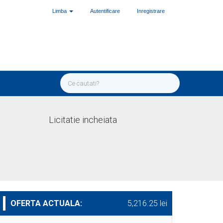
Limba
Autentificare
Inregistrare
Licitatie incheiata
OFERTA ACTUALA:
5,216.25 lei