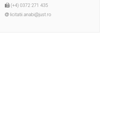
(+4) 0372 271 435
licitatii.anabi@just.ro