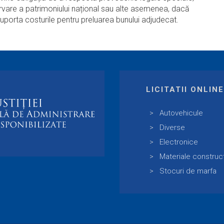
servare a patrimoniului național sau alte asemenea, dacă
uporta costurile pentru preluarea bunului adjudecat.
LICITATII ONLIN
Autovehicule
Diverse
Electronice
Materiale construc
Stocuri de marfa