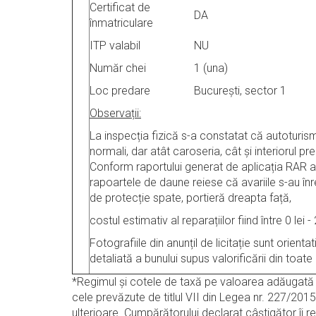
Certificat de
DA
înmatriculare
ITP valabil
NU
Număr chei
1 (una)
Loc predare
București, sector 1
Observații:
La inspecția fizică s-a constatat că autoturism
normali, dar atât caroseria, cât și interiorul p
Conform raportului generat de aplicația RAR a
rapoartele de daune reiese că avariile s-au înre
de protecție spate, portieră dreapta față,
costul estimativ al reparațiilor fiind între 0 lei - 
Fotografiile din anunțil de licitație sunt orien
detaliată a bunului supus valorificării din toate 
*Regimul şi cotele de taxă pe valoarea adăugată a
cele prevăzute de titlul VII din Legea nr. 227/2015
ulterioare. Cumpărătorului declarat câștigător îi r