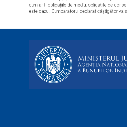
cum ar fi obligațiile de mediu, obligațiile de con
este cazul. Cumpărătorul declarat câștigător va s