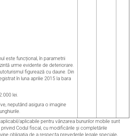
ul este funcțional, în parametrii
rezintă urme evidente de deteriorare.
utoturismul figurează cu daune. Din
gistrat în luna aprilie 2015 la bara
2.000 lei.
tative, neputând asigura o imagine
unghiurile.
plicabil/aplicabile pentru vânzarea bunurilor mobile sunt
 privind Codul fiscal, cu modificările şi completările
evine obligația de a respecta prevederile legale speciale,