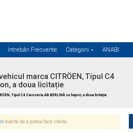
Intrebări Frecvente
Categorii
ANABI
vehicul marca CITRÖEN, Tipul C4
n, a doua licitație
N, Tipul C4 Caroseria AB BERLINĂ cu hayon, a doua licitație
ati
inainte de a putea face oferte,