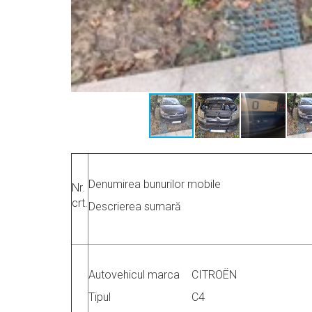
Denumirea bunurilor mobile
Nr.
crt.
Descrierea sumară
Autovehicul
marca
CITROËN
Tipul
C4