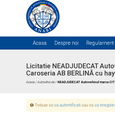
Acasa
Despre noi
Regulament
Licitatie NEADJUDECAT Auto
Caroseria AB BERLINĂ cu hayo
Acasa
/
Autovehicule
/
NEADJUDECAT Autovehicul marca CITRÖE
Trebuie sa
va autentificati
sau sa
va inregistr