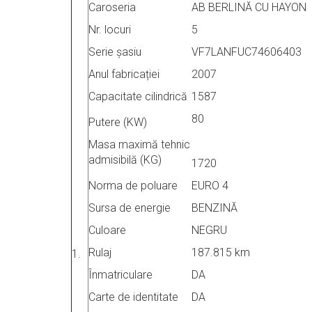
Caroseria
AB BERLINĂ CU HAYON
Nr. locuri
5
Serie șasiu
VF7LANFUC74606403
Anul fabricației
2007
Capacitate cilindrică
1587
80
Putere (KW)
Masa maximă tehnic
admisibilă (KG)
1720
Norma de poluare
EURO 4
Sursa de energie
BENZINĂ
Culoare
NEGRU
Rulaj
187.815 km
1.
Înmatriculare
DA
Carte de identitate
DA