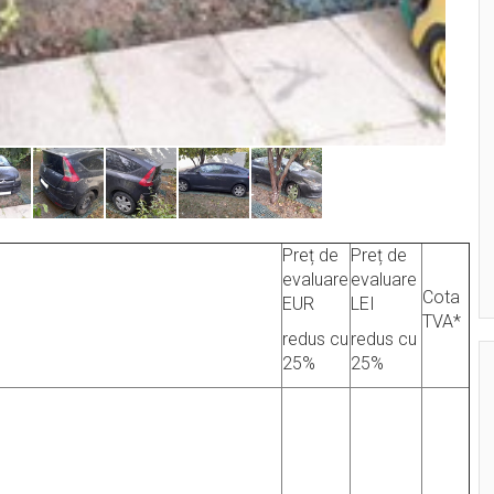
Preț de
Preț de
evaluare
evaluare
Cota
EUR
LEI
TVA*
redus cu
redus cu
25%
25%