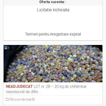
Oferta curenta:
-
Licitatie incheiata
Termen pentru inregistrare expirat
3
NEADJUDECAT
LOT nr. 28 – 20 kg de chihlimbar
neprelucrat de difer...
Stocuri de marfă