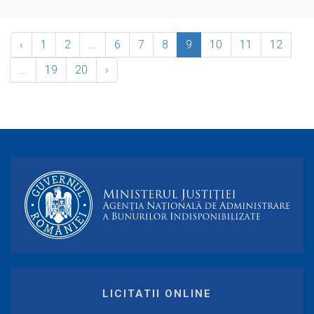
‹
1
2
...
6
7
8
9
10
11
12
...
19
20
›
LICITATII ONLINE