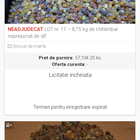
NEADJUDECAT
LOT nr. 17 – 8,75 kg de chihlimbar
neprelucrat de dif...
Stocuri de marfă
Pret de pornire:
57,104.25 lei,
Oferta curenta:
-
Licitatie incheiata
Termen pentru inregistrare expirat
4