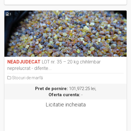
3
NEADJUDECAT
LOT nr. 35 – 20 kg chihlimbar
neprelucrat - diferite...
Stocuri de marfă
Pret de pornire:
101,972.25 lei,
Oferta curenta:
-
Licitatie incheiata