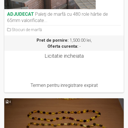
ADJUDECAT
Paleţi de marfă cu 480 role hârtie de
65mm valorificate...
Stocuri de marfă
Pret de pornire:
1,500.00 lei,
Oferta curenta:
-
Licitatie incheiata
Termen pentru inregistrare expirat
4