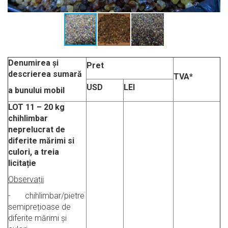
Denumirea și
Pret
descrierea sumară
TVA*
USD
LEI
a bunului mobil
LOT 11
–
20 kg
chihlimbar
neprelucrat de
diferite mărimi si
culori, a treia
licitație
Observații
- chihlimbar/pietre
semiprețioase de
diferite mărimi și