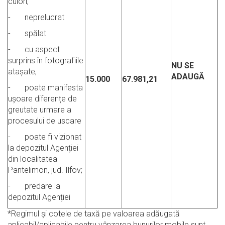
culori,
- neprelucrat
- spălat
- cu aspect
surprins în fotografiile
NU SE
atașate,
ADAUGĂ
15.000
67.981,21
- poate manifesta
ușoare diferențe de
greutate urmare a
procesului de uscare
- poate fi vizionat
la depozitul Agenției
din localitatea
Pantelimon, jud. Ilfov;
- predare la
depozitul Agenției
*Regimul şi cotele de taxă pe valoarea adăugată
aplicabil/aplicabile pentru vânzarea bunurilor mobile sunt