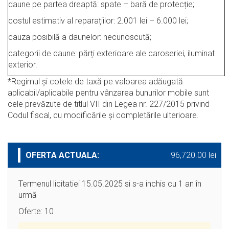
daune pe partea dreaptă: spate – bară de protecție;
costul estimativ al reparațiilor: 2.001 lei – 6.000 lei;
cauza posibilă a daunelor: necunoscută;
categorii de daune: părți exterioare ale caroseriei, iluminat
exterior.
*Regimul şi cotele de taxă pe valoarea adăugată
aplicabil/aplicabile pentru vânzarea bunurilor mobile sunt
cele prevăzute de titlul VII din Legea nr. 227/2015 privind
Codul fiscal, cu modificările şi completările ulterioare.
OFERTA ACTUALA:
96,720.00 lei
Termenul licitatiei 15.05.2025 si s-a inchis cu 1 an în
urmă
Oferte: 10