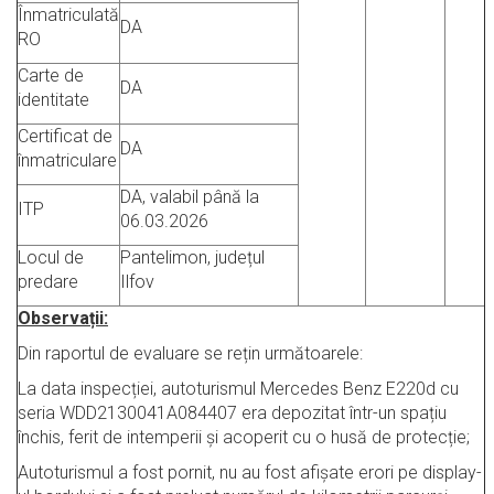
Înmatriculată
DA
RO
Carte de
DA
identitate
Certificat de
DA
înmatriculare
DA, valabil până la
ITP
06.03.2026
Locul de
Pantelimon, județul
predare
Ilfov
Observații:
Din raportul de evaluare se rețin următoarele:
La data inspecției, autoturismul Mercedes Benz E220d cu
seria WDD2130041A084407 era depozitat într-un spațiu
închis, ferit de intemperii și acoperit cu o husă de protecție;
Autoturismul a fost pornit, nu au fost afișate erori pe display-