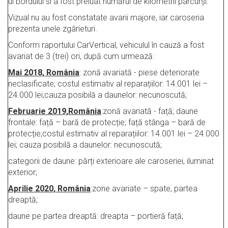
ul bordului si a fost preluat numărul de kilometrii parcurși.
Vizual nu au fost constatate avarii majore, iar caroseria
prezenta unele zgârieturi.
Conform raportului CarVertical, vehiculul în cauză a fost
avariat de 3 (trei) ori, după cum urmează:
Mai 2018, România
: zonă avariată - piese deteriorate
neclasificate; costul estimativ al reparațiilor: 14.001 lei –
24.000 lei;cauza posibilă a daunelor: necunoscută;
Februarie 2019,România
:zonă avariată - față; daune
frontale: față – bară de protecție; față stânga – bară de
protecție;costul estimativ al reparațiilor: 14.001 lei – 24.000
lei; cauza posibilă a daunelor: necunoscută;
categorii de daune: părți exterioare ale caroseriei, iluminat
exterior;
Aprilie 2020, România
:zone avariate – spate, partea
dreaptă;
daune pe partea dreaptă: dreapta – portieră față;