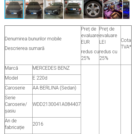
Preț de
Preț de
evaluare
evaluare
Denumirea bunurilor mobile
Cota
EUR
LEI
TVA*
Descrierea sumară
redus cu
redus cu
25%
25%
Marcă
MERCEDES BENZ
Model
E 220d
Caroserie
AA BERLINA (Sedan)
Serie
Caroserie/
WDD2130041A084407
șasiu
An de
2016
fabricație