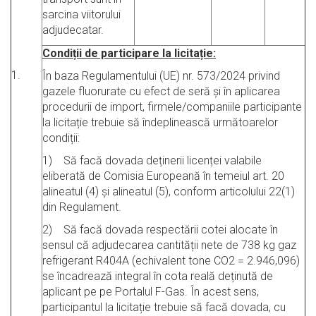
sarcina viitorului
adjudecatar.
Condiții de participare la licitație:
1.
În baza Regulamentului (UE) nr. 573/2024 privind
gazele fluorurate cu efect de seră și în aplicarea
procedurii de import, firmele/companiile participante
la licitație trebuie să îndeplinească următoarelor
condiții:
1) Să facă dovada deținerii licenței valabile
eliberată de Comisia Europeană în temeiul art. 20
alineatul (4) și alineatul (5), conform articolului 22(1)
din Regulament.
2) Să facă dovada respectării cotei alocate în
sensul că adjudecarea cantității nete de 738 kg gaz
refrigerant R404A (echivalent tone CO2 = 2.946,096)
se încadrează integral în cota reală deținută de
aplicant pe pe Portalul F-Gas. În acest sens,
participantul la licitație trebuie să facă dovada, cu