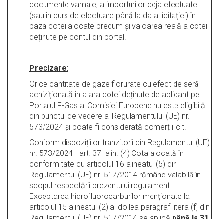
documente vamale, a importurilor deja efectuate
(sau în curs de efectuare până la data licitației) în
baza cotei alocate precum și valoarea reală a cotei
deținute pe contul din portal.
Precizare:
Orice cantitate de gaze florurate cu efect de seră
achiziționată în afara cotei deținute de aplicant pe
Portalul F-Gas al Comisiei Europene nu este eligibilă
din punctul de vedere al Regulamentului (UE) nr.
573/2024 și poate fi considerată comerț ilicit.
Conform dispozițiilor tranzitorii din Regulamentul (UE)
nr. 573/2024 - art. 37 alin. (4) Cota alocată în
conformitate cu articolul 16 alineatul (5) din
Regulamentul (UE) nr. 517/2014 rămâne valabilă în
scopul respectării prezentului regulament.
Exceptarea hidrofluorocarburilor menționate la
articolul 15 alineatul (2) al doilea paragraf litera (f) din
Regulamentul (UE) nr. 517/2014 se aplică
până la 31