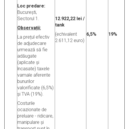
Loc predare:
București,
Sectorul 1.
12.922,22 lei /
tank
Observații:
(echivalent
6,5%
19%
La prețul efectiv
2.611,12 euro)
de adjudecare
urmează să fie
adăugate
(aplicate și
încasate) taxele
vamale aferente
bunurilor
valorificate (6,5%)
și TVA (19%).
Costurile
ocazionate de
preluare - ridicare,
manipulare și
transport sunt în