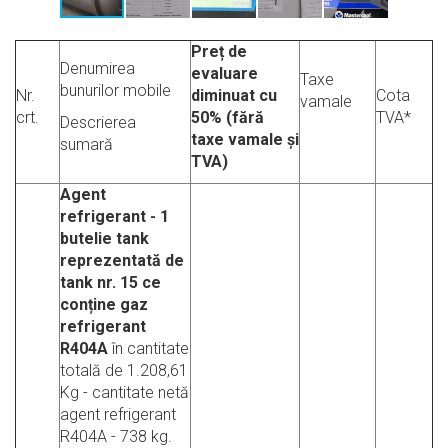
Preț de
Denumirea
evaluare
Taxe
bunurilor mobile
Nr.
diminuat cu
Cota
vamale
crt.
50% (fără
TVA*
Descrierea
taxe vamale și
sumară
TVA)
Agent
refrigerant - 1
butelie tank
reprezentată de
tank nr. 15 ce
conține gaz
refrigerant
R404A
în cantitate
totală de 1.208,61
Kg - cantitate netă
agent refrigerant
R404A - 738 kg.