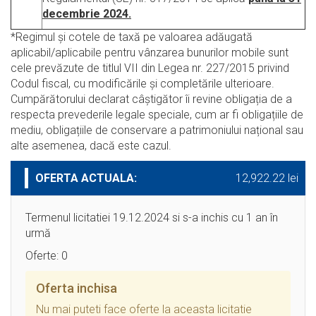
decembrie 2024.
*Regimul şi cotele de taxă pe valoarea adăugată
aplicabil/aplicabile pentru vânzarea bunurilor mobile sunt
cele prevăzute de titlul VII din Legea nr. 227/2015 privind
Codul fiscal, cu modificările şi completările ulterioare.
Cumpărătorului declarat câștigător îi revine obligația de a
respecta prevederile legale speciale, cum ar fi obligațiile de
mediu, obligațiile de conservare a patrimoniului național sau
alte asemenea, dacă este cazul.
OFERTA ACTUALA:
12,922.22 lei
Termenul licitatiei 19.12.2024 si s-a inchis cu 1 an în
urmă
Oferte: 0
Oferta inchisa
Nu mai puteti face oferte la aceasta licitatie