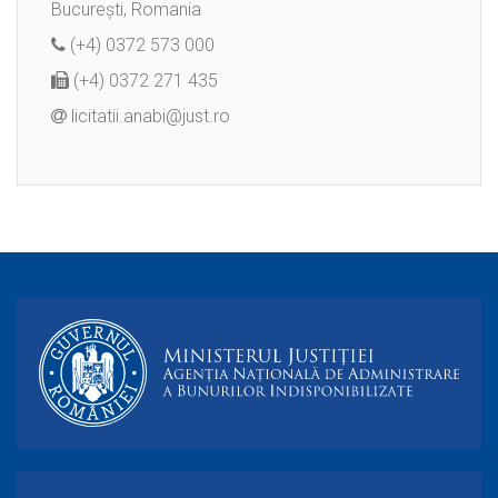
București, Romania
(+4) 0372 573 000
(+4) 0372 271 435
licitatii.anabi@just.ro