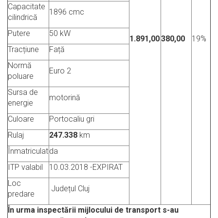
Capacitate
1896 cmc
cilindrică
Putere
50 kW
1.891,00
380,00
19%
Tracțiune
Față
Normă
Euro 2
poluare
Sursa de
motorină
energie
Culoare
Portocaliu gri
Rulaj
247.338
km
Înmatriculat
da
ITP valabil
10.03.2018 -EXPIRAT
Loc
Județul Cluj
predare
În urma inspectării mijlocului de transport s-au