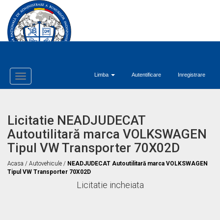
Limba
Autentificare
Inregistrare
Toggle
Navigation
Licitatie NEADJUDECAT
Autoutilitară marca VOLKSWAGEN
Tipul VW Transporter 70X02D
Acasa
/
Autovehicule
/
NEADJUDECAT Autoutilitară marca VOLKSWAGEN
Tipul VW Transporter 70X02D
Licitatie incheiata