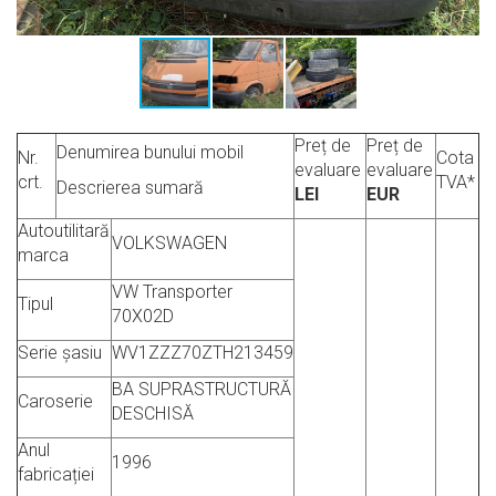
Preț de
Preț de
Denumirea bunului mobil
Nr.
Cota
evaluare
evaluare
crt.
TVA*
Descrierea sumară
LEI
EUR
Autoutilitară
VOLKSWAGEN
marca
VW Transporter
Tipul
70X02D
Serie șasiu
WV1ZZZ70ZTH213459
BA SUPRASTRUCTURĂ
Caroserie
DESCHISĂ
Anul
1996
fabricației