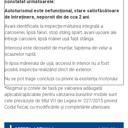
constatat următoarele:
Autoturismul este nefuncțional, stare satisfăcătoare
de întreținere, nepornit din de cca 2 ani.
Avarii identificate la inspecție:mătuirea integrală a
caroseriei, lipsă faruri, stop stâng spart, avarii ușoare ale
întregii caroserii, lipsă mâner ușă față stânga.
Interiorul este deosebit de murdar, tapițeria din velur a
scaunelor ruptă.
În lipsa mânerului de ușă, accesul în interior nu a fost
posibil, inspecția realizând strict din exterior.
Nu se pot trage concluzii cu privire la existența motorului.
*Regimul şi cotele de taxă pe valoarea adăugată
aplicabil/aplicabile pentru vânzarea bunurilor mobile sunt
cele prevăzute de titlul VII din Legea nr. 227/2015 privind
Codul fiscal, cu modificările şi completările ulterioare.