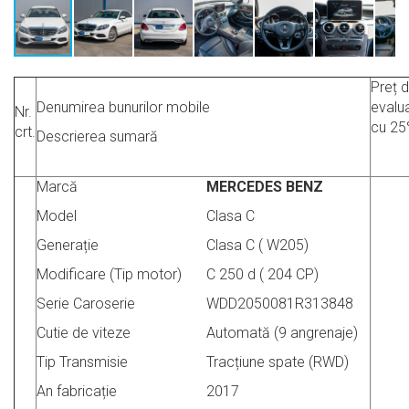
Preț 
Denumirea bunurilor mobile
evalu
Nr.
cu 25
crt.
Descrierea sumară
Marcă
MERCEDES BENZ
Model
Clasa C
Generație
Clasa C ( W205)
Modificare (Tip motor)
C 250 d ( 204 CP)
Serie Caroserie
WDD2050081R313848
Cutie de viteze
Automată (9 angrenaje)
Tip Transmisie
Tracțiune spate (RWD)
An fabricație
2017