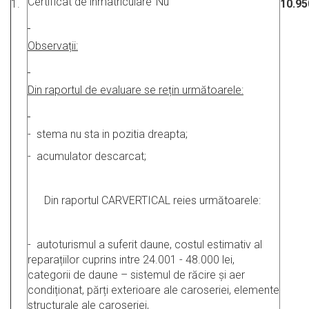
Certificat de înmatriculare
Nu
1.
10.95
Observații:
Din raportul de evaluare se rețin următoarele
:
- stema nu sta in pozitia dreapta;
- acumulator descarcat;
Din raportul CARVERTICAL reies următoarele:
- autoturismul a suferit daune, costul estimativ al
reparațiilor cuprins intre 24.001 - 48.000 lei,
categorii de daune – sistemul de răcire și aer
condiționat, părți exterioare ale caroseriei, elemente
structurale ale caroseriei,