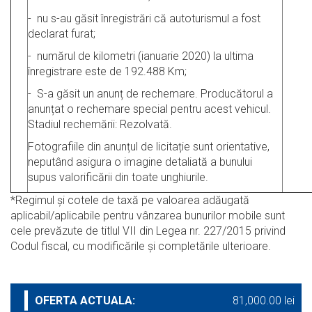
- nu s-au găsit înregistrări că autoturismul a fost
declarat furat;
- numărul de kilometri (ianuarie 2020) la ultima
înregistrare este de 192.488 Km;
- S-a găsit un anunț de rechemare. Producătorul a
anunțat o rechemare special pentru acest vehicul.
Stadiul rechemării: Rezolvată.
Fotografiile din anunțul de licitație sunt orientative,
neputând asigura o imagine detaliată a bunului
supus valorificării din toate unghiurile.
*Regimul şi cotele de taxă pe valoarea adăugată
aplicabil/aplicabile pentru vânzarea bunurilor mobile sunt
cele prevăzute de titlul VII din Legea nr. 227/2015 privind
Codul fiscal, cu modificările şi completările ulterioare.
OFERTA ACTUALA:
81,000.00 lei