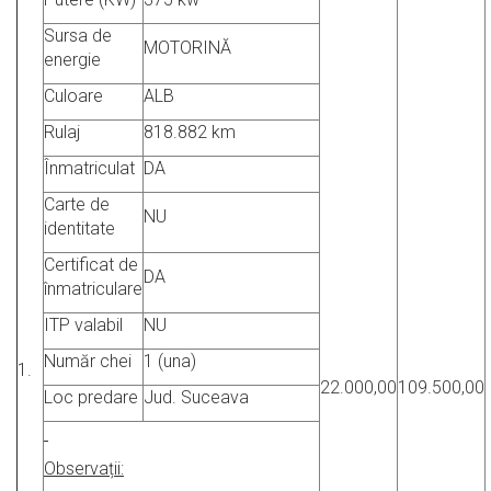
Sursa de
MOTORINĂ
energie
Culoare
ALB
Rulaj
818.882 km
Înmatriculat
DA
Carte de
NU
identitate
Certificat de
DA
înmatriculare
ITP valabil
NU
Număr chei
1 (una)
1.
22.000,00
109.500,00
Loc predare
Jud. Suceava
Observații: