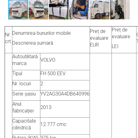
Preț de
Preț de
Denumirea bunurilor mobile
Nr.
evaluare
evaluare
crt.
Descrierea sumară
EUR
LEI
Autoutilitară
VOLVO
marca
Tipul
FH 500 EEV
Nr. locuri
2
Serie șasiu
YV2AG30A4DB640996
Anul
2013
fabricației
Capacitate
12.777 cmc
cilindrică
Putere (KW)
375 kw