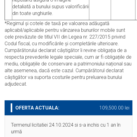
detaliată a bunului supus valorificării
din toate unghiurile.
*Regimul şi cotele de taxă pe valoarea adăugată
aplicabil/aplicabile pentru vânzarea bunurilor mobile sunt
cele prevăzute de titlul VII din Legea nr. 227/2015 privind
Codul fiscal, cu modificările şi completările ulterioare.
Cumpărătorului declarat câștigător îi revine obligația de a
respecta prevederile legale speciale, cum ar fi obligațiile de
mediu, obligațiile de conservare a patrimoniului național sau
alte asemenea, dacă este cazul. Cumpărătorul declarat
câștigător va suporta costurile pentru preluarea bunului
adjudecat.
OFERTA ACTUALA:
109,500.00 lei
Termenul licitatiei 24.10.2024 si s-a inchis cu 1 an în
urmă