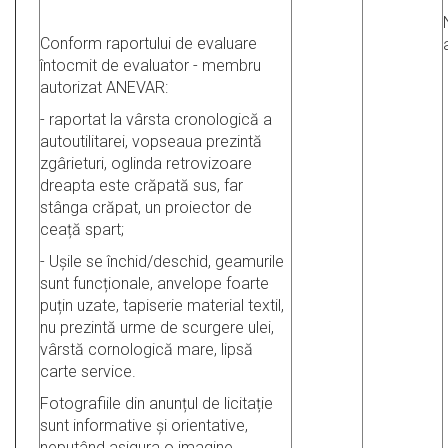
Conform raportului de evaluare
întocmit de evaluator - membru
autorizat ANEVAR:
- raportat la vârsta cronologică a
autoutilitarei, vopseaua prezintă
zgârieturi, oglinda retrovizoare
dreapta este crăpată sus, far
stânga crăpat, un proiector de
ceață spart;
- Ușile se închid/deschid, geamurile
sunt funcționale, anvelope foarte
puțin uzate, tapiserie material textil,
nu prezintă urme de scurgere ulei,
vârstă cornologică mare, lipsă
carte service.
Fotografiile din anunțul de licitație
sunt informative și orientative,
neputând asigura o imagine