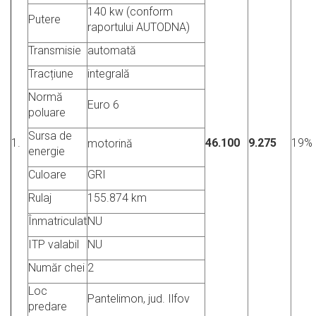
140 kw (conform
Putere
raportului AUTODNA)
Transmisie
automată
Tracțiune
integrală
Normă
Euro 6
poluare
Sursa de
1.
46.100
9.275
19%
motorină
energie
Culoare
GRI
Rulaj
155.874 km
Înmatriculat
NU
ITP valabil
NU
Număr chei
2
Loc
Pantelimon, jud. Ilfov
predare