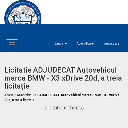
Limba
Autentificare
Inregistrare
Toggle
Navigation
Licitatie ADJUDECAT Autovehicul
marca BMW - X3 xDrive 20d, a treia
licitație
Acasa
/
Autovehicule
/
ADJUDECAT Autovehicul marca BMW - X3 xDrive
20d, a treia licitație
Licitatie incheiata