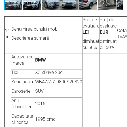
Preț de
Preț de
evaluare
evaluare
Denumirea bunului mobil
Nr.
Cota
LEI
EUR
crt.
TVA*
Descrierea sumară
diminuat
diminuat
cu 50%
cu 50%
Autovehicul
BMW
marca
Tipul
X3 xDrive 20d
Serie șasiu
WBAWZ510800S20320
Caroserie
SUV
Anul
2016
fabricației
Capacitate
1995 cmc
cilindrică