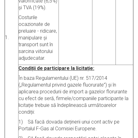
valorificate (6,5%)
și TVA (19%).
Costurile
ocazionate de
preluare - ridicare,
1.
manipulare și
transport sunt în
sarcina viitorului
adjudecatar.
Condiții de participare la licitație:
În baza Regulamentului (UE) nr. 517/2014
(„Regulamentul privind gazele fluorurate”) și în
aplicarea procedurii de import a gazelor florurante
cu efect de seră, firmele/companiile participante la
licitație trebuie să îndeplinească următoarelor
condiții:
1) Să facă dovada deținerii unui cont activ pe
Portalul F-Gas al Comisiei Europene.