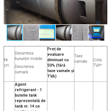
Preț de
Denumirea
evaluare
Taxe
bunurilor mobile
Nr.
diminuat cu
Cota
vamale
crt.
50% (fără
TVA*
Descrierea
taxe vamale și
sumară
TVA)
Agent
refrigerant - 1
butelie tank
reprezentată de
tank nr. 14 ce