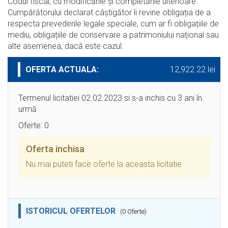
Codul fiscal, cu modificările şi completările ulterioare.
Cumpărătorului declarat câștigător îi revine obligația de a
respecta prevederile legale speciale, cum ar fi obligațiile de
mediu, obligațiile de conservare a patrimoniului național sau
alte asemenea, dacă este cazul.
OFERTA ACTUALA:
12,922.22 lei
Termenul licitatiei 02.02.2023 si s-a inchis cu 3 ani în
urmă
Oferte: 0
Oferta inchisa
Nu mai puteti face oferte la aceasta licitatie
ISTORICUL OFERTELOR
(0 Oferte)