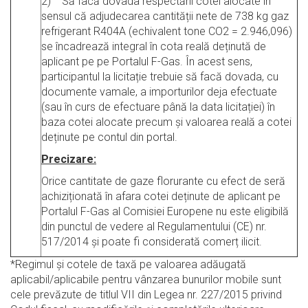
2) Să facă dovada respectării cotei alocate în
sensul că adjudecarea cantității nete de 738 kg gaz
refrigerant R404A (echivalent tone CO2 = 2.946,096)
se încadrează integral în cota reală deținută de
aplicant pe pe Portalul F-Gas. În acest sens,
participantul la licitație trebuie să facă dovada, cu
documente vamale, a importurilor deja efectuate
(sau în curs de efectuare până la data licitației) în
baza cotei alocate precum și valoarea reală a cotei
deținute pe contul din portal.
Precizare:
Orice cantitate de gaze florurante cu efect de seră
achiziționată în afara cotei deținute de aplicant pe
Portalul F-Gas al Comisiei Europene nu este eligibilă
din punctul de vedere al Regulamentului (CE) nr.
517/2014 și poate fi considerată comerț ilicit.
*Regimul şi cotele de taxă pe valoarea adăugată
aplicabil/aplicabile pentru vânzarea bunurilor mobile sunt
cele prevăzute de titlul VII din Legea nr. 227/2015 privind