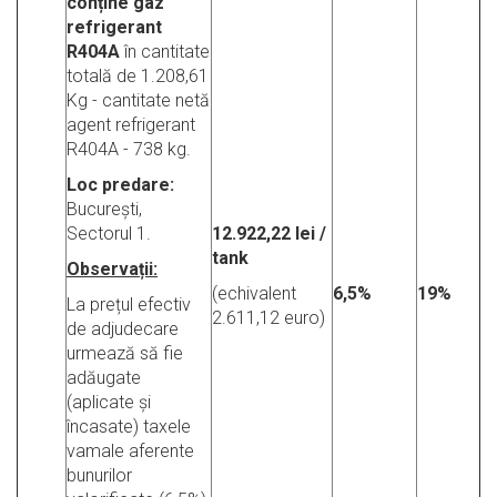
conține gaz
refrigerant
R404A
în cantitate
totală de 1.208,61
Kg - cantitate netă
agent refrigerant
R404A - 738 kg.
Loc predare:
București,
Sectorul 1.
12.922,22 lei /
tank
Observații:
(echivalent
6,5%
19%
La prețul efectiv
2.611,12 euro)
de adjudecare
urmează să fie
adăugate
(aplicate și
încasate) taxele
vamale aferente
bunurilor