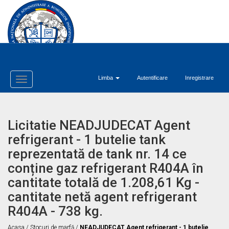
Limba
Autentificare
Inregistrare
Toggle
Navigation
Licitatie NEADJUDECAT Agent
refrigerant - 1 butelie tank
reprezentată de tank nr. 14 ce
conține gaz refrigerant R404A în
cantitate totală de 1.208,61 Kg -
cantitate netă agent refrigerant
R404A - 738 kg.
Acasa
/
Stocuri de marfă
/
NEADJUDECAT Agent refrigerant - 1 butelie