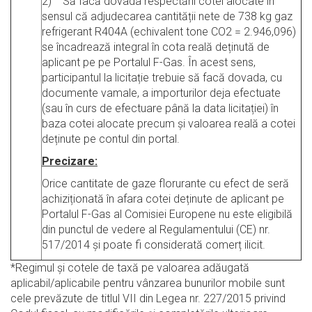
2) Să facă dovada respectării cotei alocate în
sensul că adjudecarea cantității nete de 738 kg gaz
refrigerant R404A (echivalent tone CO2 = 2.946,096)
se încadrează integral în cota reală deținută de
aplicant pe pe Portalul F-Gas. În acest sens,
participantul la licitație trebuie să facă dovada, cu
documente vamale, a importurilor deja efectuate
(sau în curs de efectuare până la data licitației) în
baza cotei alocate precum și valoarea reală a cotei
deținute pe contul din portal.
Precizare:
Orice cantitate de gaze florurante cu efect de seră
achiziționată în afara cotei deținute de aplicant pe
Portalul F-Gas al Comisiei Europene nu este eligibilă
din punctul de vedere al Regulamentului (CE) nr.
517/2014 și poate fi considerată comerț ilicit.
*Regimul şi cotele de taxă pe valoarea adăugată
aplicabil/aplicabile pentru vânzarea bunurilor mobile sunt
cele prevăzute de titlul VII din Legea nr. 227/2015 privind