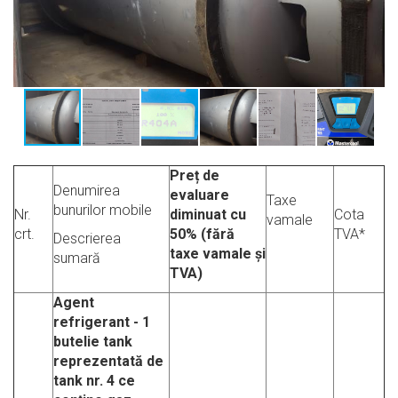
Preț de
Denumirea
evaluare
Taxe
bunurilor mobile
Nr.
diminuat cu
Cota
vamale
crt.
50% (fără
TVA*
Descrierea
taxe vamale și
sumară
TVA)
Agent
refrigerant - 1
butelie tank
reprezentată de
tank nr. 4 ce