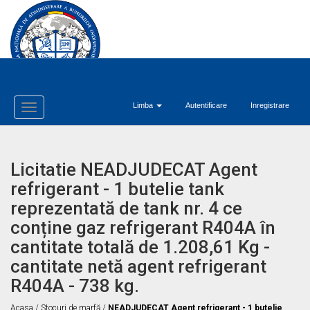
Limba
Autentificare
Inregistrare
Toggle
Navigation
Licitatie NEADJUDECAT Agent
refrigerant - 1 butelie tank
reprezentată de tank nr. 4 ce
conține gaz refrigerant R404A în
cantitate totală de 1.208,61 Kg -
cantitate netă agent refrigerant
R404A - 738 kg.
Acasa
/
Stocuri de marfă
/
NEADJUDECAT Agent refrigerant - 1 butelie