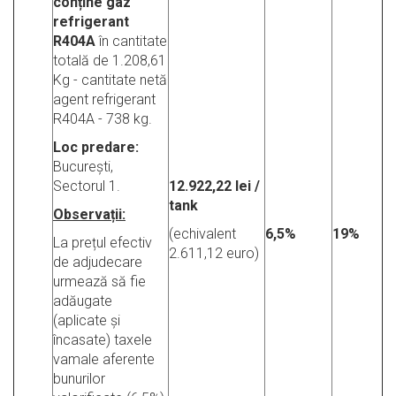
conține gaz
refrigerant
R404A
în cantitate
totală de 1.208,61
Kg - cantitate netă
agent refrigerant
R404A - 738 kg.
Loc predare:
București,
Sectorul 1.
12.922,22 lei /
tank
Observații:
(echivalent
6,5%
19%
La prețul efectiv
2.611,12 euro)
de adjudecare
urmează să fie
adăugate
(aplicate și
încasate) taxele
vamale aferente
bunurilor