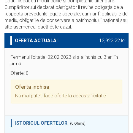
Codul fiscal, cu modificările şi completările ulterioare.
Cumpărătorului declarat câștigător îi revine obligația de a
respecta prevederile legale speciale, cum ar fi obligațiile de
mediu, obligațiile de conservare a patrimoniului național sau
alte asemenea, dacă este cazul.
OFERTA ACTUALA:
12,922.22 lei
Termenul licitatiei 02.02.2023 si s-a inchis cu 3 ani în
urmă
Oferte: 0
Oferta inchisa
Nu mai puteti face oferte la aceasta licitatie
ISTORICUL OFERTELOR
(0 Oferte)