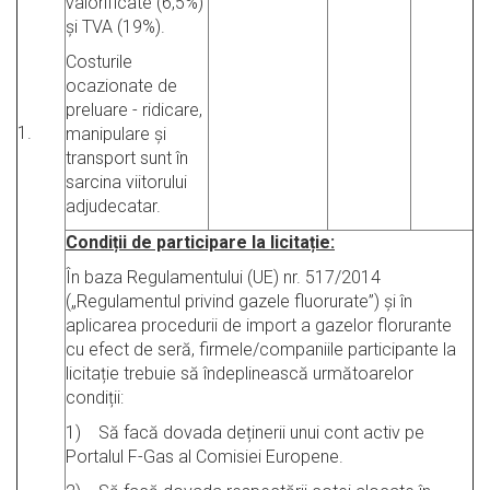
valorificate (6,5%)
și TVA (19%).
Costurile
ocazionate de
preluare - ridicare,
1.
manipulare și
transport sunt în
sarcina viitorului
adjudecatar.
Condiții de participare la licitație:
În baza Regulamentului (UE) nr. 517/2014
(„Regulamentul privind gazele fluorurate”) și în
aplicarea procedurii de import a gazelor florurante
cu efect de seră, firmele/companiile participante la
licitație trebuie să îndeplinească următoarelor
condiții:
1) Să facă dovada deținerii unui cont activ pe
Portalul F-Gas al Comisiei Europene.