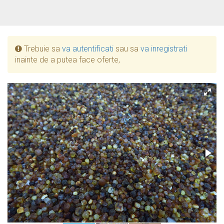
Trebuie sa
va autentificati
sau sa
va inregistrati
inainte de a putea face oferte,