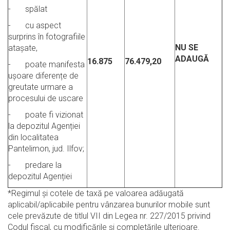
- spălat
- cu aspect
surprins în fotografiile
NU SE
atașate,
ADAUGĂ
16.875
76.479,20
- poate manifesta
ușoare diferențe de
greutate urmare a
procesului de uscare
- poate fi vizionat
la depozitul Agenției
din localitatea
Pantelimon, jud. Ilfov;
- predare la
depozitul Agenției
*Regimul şi cotele de taxă pe valoarea adăugată
aplicabil/aplicabile pentru vânzarea bunurilor mobile sunt
cele prevăzute de titlul VII din Legea nr. 227/2015 privind
Codul fiscal, cu modificările şi completările ulterioare.