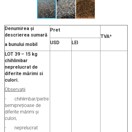
Denumirea și
Pret
descrierea sumară
TVA*
USD
LEI
a bunului mobil
LOT 39
–
15 kg
chihlimbar
neprelucrat de
diferite mărimi si
culori.
Observații
- chihlimbar/pietre
semiprețioase de
diferite mărimi și
culori,
- neprelucrat