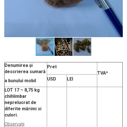
Denumirea și
Pret
descrierea sumară
TVA*
USD
LEI
a bunului mobil
LOT 17
–
8,75 kg
chihlimbar
neprelucrat de
diferite mărimi si
culori.
Observații