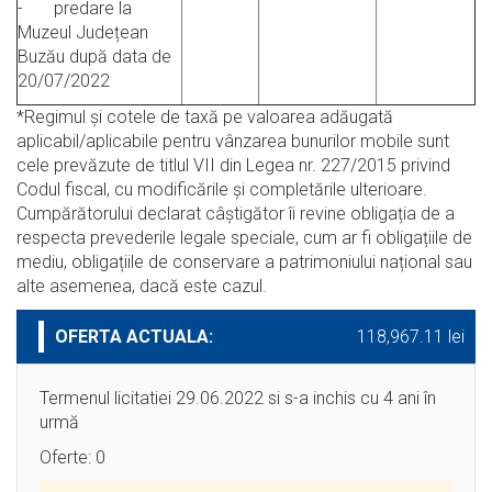
- predare la
Muzeul Județean
Buzău după data de
20/07/2022
*Regimul şi cotele de taxă pe valoarea adăugată
aplicabil/aplicabile pentru vânzarea bunurilor mobile sunt
cele prevăzute de titlul VII din Legea nr. 227/2015 privind
Codul fiscal, cu modificările şi completările ulterioare.
Cumpărătorului declarat câștigător îi revine obligația de a
respecta prevederile legale speciale, cum ar fi obligațiile de
mediu, obligațiile de conservare a patrimoniului național sau
alte asemenea, dacă este cazul.
OFERTA ACTUALA:
118,967.11 lei
Termenul licitatiei 29.06.2022 si s-a inchis cu 4 ani în
urmă
Oferte: 0