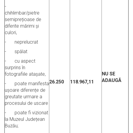
-
chihlimbar/pietre
semiprețioase de
diferite mărimi și
culori,
- neprelucrat
- spălat
- cu aspect
surprins în
NU SE
fotografiile atașate,
ADAUGĂ
26.250
118.967,11
- poate manifesta
ușoare diferențe de
greutate urmare a
procesului de uscare
- poate fi vizionat
la Muzeul Județean
Buzău;