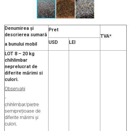
Denumirea și
Pret
descrierea sumară
TVA*
USD
LEI
a bunului mobil
LOT 8
–
20 kg
chihlimbar
neprelucrat de
diferite mărimi si
culori.
Observații
-
chihlimbar/pietre
semiprețioase de
diferite mărimi și
culori,