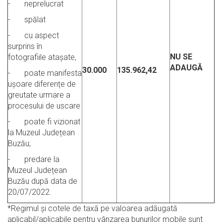
- neprelucrat
- spălat
- cu aspect
surprins în
NU SE
fotografiile atașate,
ADAUGĂ
30.000
135.962,42
- poate manifesta
ușoare diferențe de
greutate urmare a
procesului de uscare
- poate fi vizionat
la Muzeul Județean
Buzău;
- predare la
Muzeul Județean
Buzău după data de
20/07/2022.
*Regimul şi cotele de taxă pe valoarea adăugată
aplicabil/aplicabile pentru vânzarea bunurilor mobile sunt