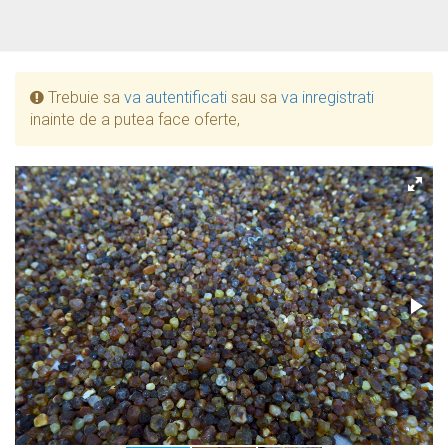
Trebuie sa
va autentificati
sau sa
va inregistrati
inainte de a putea face oferte,