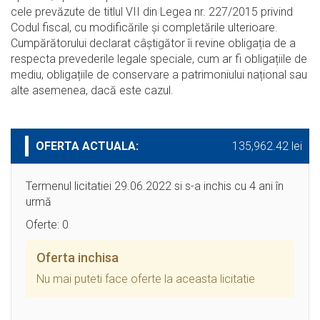
cele prevăzute de titlul VII din Legea nr. 227/2015 privind
Codul fiscal, cu modificările şi completările ulterioare.
Cumpărătorului declarat câștigător îi revine obligația de a
respecta prevederile legale speciale, cum ar fi obligațiile de
mediu, obligațiile de conservare a patrimoniului național sau
alte asemenea, dacă este cazul.
OFERTA ACTUALA:
135,962.42 lei
Termenul licitatiei 29.06.2022 si s-a inchis cu 4 ani în
urmă
Oferte: 0
Oferta inchisa
Nu mai puteti face oferte la aceasta licitatie