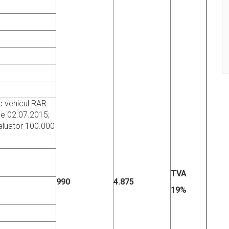
c vehicul RAR:
de 02.07.2015;
valuator 100.000
TVA
990
4.875
19%