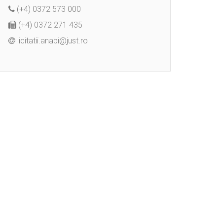
(+4) 0372 573 000
(+4) 0372 271 435
licitatii.anabi@just.ro