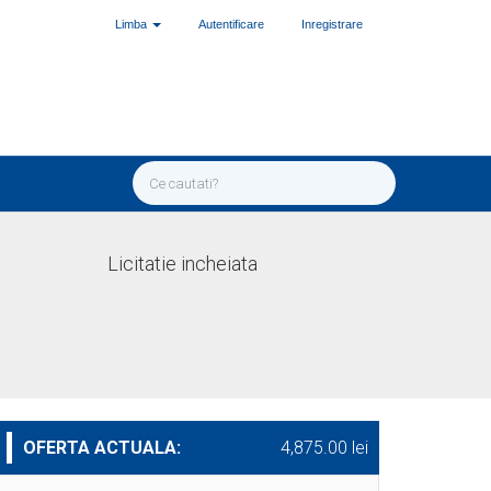
Limba
Autentificare
Inregistrare
Licitatie incheiata
OFERTA ACTUALA:
4,875.00 lei