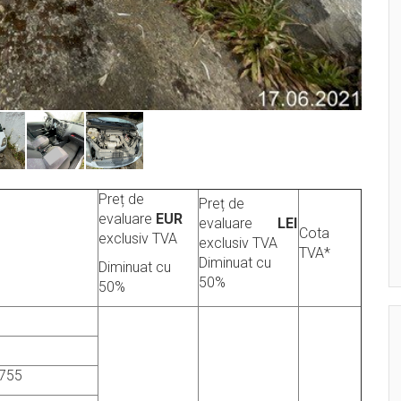
Preț de
Preț de
evaluare
EUR
evaluare
LEI
Cota
exclusiv TVA
exclusiv TVA
TVA*
Diminuat cu
Diminuat cu
50%
50%
755