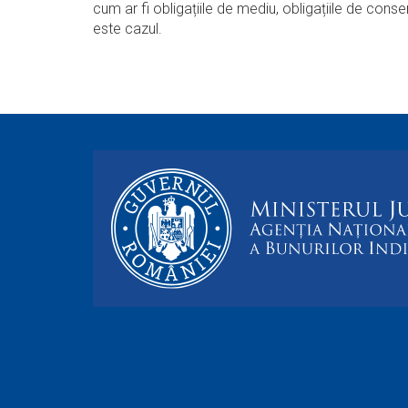
cum ar fi obligațiile de mediu, obligațiile de con
este cazul.