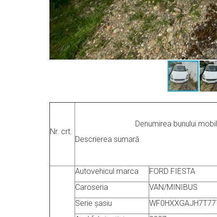
Denumirea bunului mobil
Nr. crt.
Descrierea sumară
Autovehicul
marca
FORD FIESTA
Caroseria
VAN/MINIBUS
Serie șasiu
WF0HXXGAJH7T77