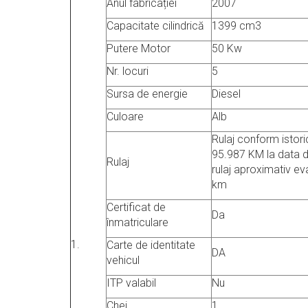
Anul fabricației
2007
Capacitate cilindrică
1399 cm3
Putere Motor
50 Kw
Nr. locuri
5
Sursa de energie
Diesel
Culoare
Alb
Rulaj conform istori
95.987 KM la data 
Rulaj
rulaj aproximativ e
km
Certificat de
Da
înmatriculare
1.
Carte de identitate
DA
vehicul
ITP valabil
Nu
Chei
1