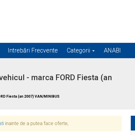
Intrebări Frecvente
Categorii
ANABI
ehicul - marca FORD Fiesta (an
RD Fiesta (an 2007) VAN/MINIBUS
ati
inainte de a putea face oferte,