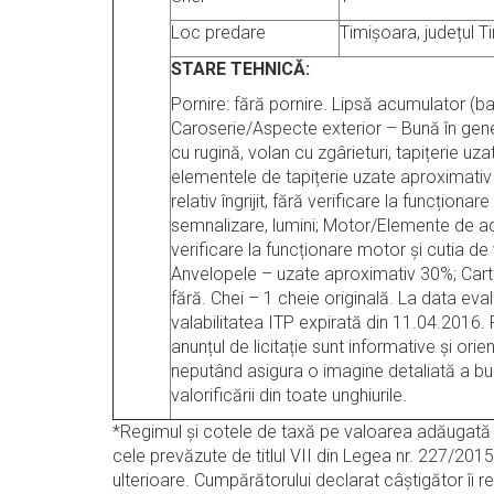
Loc predare
Timișoara, județul T
STARE TEHNICĂ:
Pornire: fără pornire. Lipsă acumulator (ba
Caroserie/Aspecte exterior – Bună în gene
cu rugină, volan cu zgârieturi, tapițerie uz
elementele de tapițerie uzate aproximati
relativ îngrijit, fără verificare la funcționare
semnalizare, lumini; Motor/Elemente de ac
verificare la funcționare motor și cutia de 
Anvelopele – uzate aproximativ 30%; Cart
fără. Chei – 1 cheie originală. La data evalu
valabilitatea ITP expirată din 11.04.2016. 
anunțul de licitație sunt informative și orien
neputând asigura o imagine detaliată a bu
valorificării din toate unghiurile.
*Regimul şi cotele de taxă pe valoarea adăugată a
cele prevăzute de titlul VII din Legea nr. 227/2015
ulterioare. Cumpărătorului declarat câștigător îi r