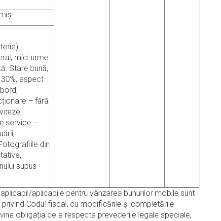
imiș
terie).
ral, mici urme
ată. Stare bună,
v 30%, aspect
 bord,
ționare – fără
viteze.
e service –
ării,
Fotografiile din
tative,
nului supus
plicabil/aplicabile pentru vânzarea bunurilor mobile sunt
 privind Codul fiscal, cu modificările şi completările
evine obligația de a respecta prevederile legale speciale,