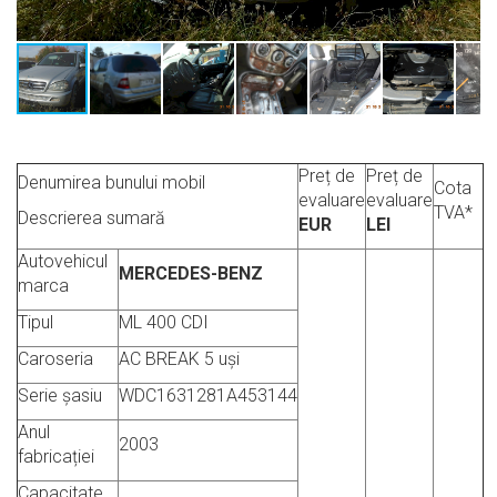
Preț de
Preț de
Denumirea bunului mobil
Cota
evaluare
evaluare
TVA*
Descrierea sumară
EUR
LEI
Autovehicul
MERCEDES-BENZ
marca
Tipul
ML 400 CDI
Caroseria
AC BREAK 5 uși
Serie șasiu
WDC1631281A453144
Anul
2003
fabricației
Capacitate