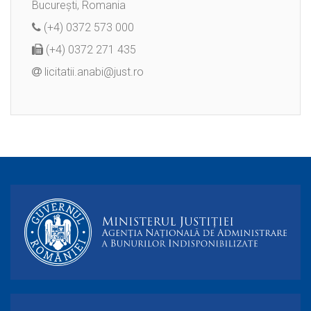
București, Romania
(+4) 0372 573 000
(+4) 0372 271 435
licitatii.anabi@just.ro