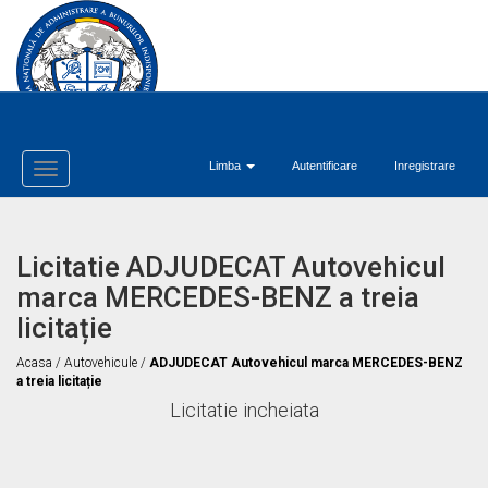
Limba
Autentificare
Inregistrare
Toggle
Navigation
Licitatie ADJUDECAT Autovehicul
marca MERCEDES-BENZ a treia
licitație
Acasa
/
Autovehicule
/
ADJUDECAT Autovehicul marca MERCEDES-BENZ
a treia licitație
Licitatie incheiata