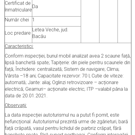
Certificat de
Da
înmatriculare
Număr chei
1
Letea Veche, jud.
Loc predare
Bacău
Caracteristici:
Conform inspecției, bunul mobil analizat avea 2 scaune față,
lipsă banchetă spate; Tapițerie: din piele pentru scaunele din
față; Închidere: centralizată; Sistem de navigare; Clima;
Vârsta –18 ani; Capacitate rezervor: 70 l; Cutie de viteze:
automată; Jante: aliaj; Oglinzi retrovizoare – acționare
electrică; Geamuri– acționate electric; ITP –valabil pâna la
data de 20.01.2021.
Observații:
La data inspecției autoturismul nu a putut fi pornit, este
nefuncțional. Autoturismul prezintă urme de zgârieturi, bară
față crăpată, vasul pentru lichidul de parbriz crăpat, fără
banchete spate, fără suport portbagaj. Conform interogării