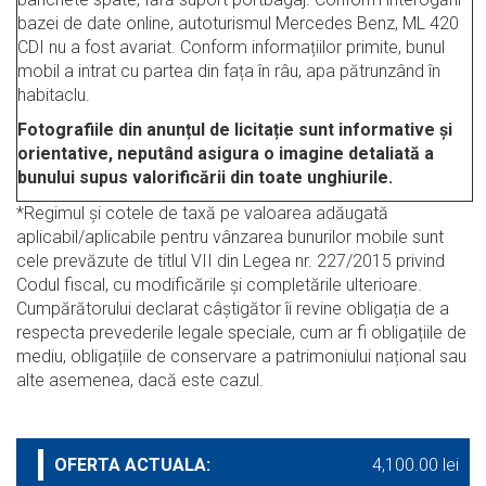
bazei de date online, autoturismul Mercedes Benz, ML 420
CDI nu a fost avariat. Conform informațiilor primite, bunul
mobil a intrat cu partea din fața în râu, apa pătrunzând în
habitaclu.
Fotografiile din anunțul de licitație sunt informative și
orientative, neputând asigura o imagine detaliată a
bunului supus valorificării din toate unghiurile.
*Regimul şi cotele de taxă pe valoarea adăugată
aplicabil/aplicabile pentru vânzarea bunurilor mobile sunt
cele prevăzute de titlul VII din Legea nr. 227/2015 privind
Codul fiscal, cu modificările şi completările ulterioare.
Cumpărătorului declarat câștigător îi revine obligația de a
respecta prevederile legale speciale, cum ar fi obligațiile de
mediu, obligațiile de conservare a patrimoniului național sau
alte asemenea, dacă este cazul.
OFERTA ACTUALA:
4,100.00 lei