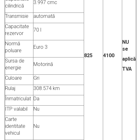
3.997 cmc
cilindrică
Transmisie
automată
Capacitate
70 l
rezervor
NU
Normă
Euro 3
se
poluare
825
4100
aplică
Sursa de
Motorină
energie
TVA
Culoare
Gri
Rulaj
308.574 km
Înmatriculat
Da
ITP valabil
Nu
Carte
identitate
Nu
vehicul