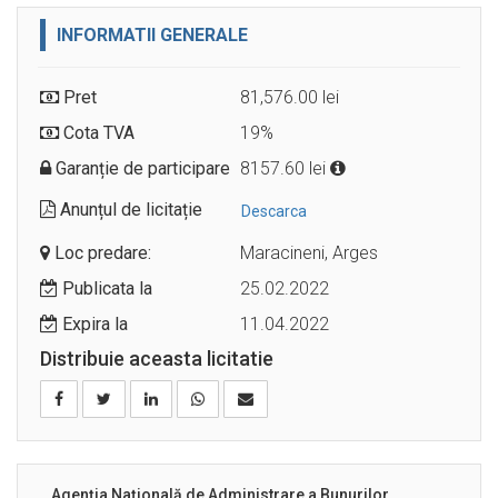
INFORMATII GENERALE
Pret
81,576.00 lei
Cota TVA
19%
Garanție de participare
8157.60 lei
Anunțul de licitație
Descarca
Loc predare:
Maracineni, Arges
Publicata la
25.02.2022
Expira la
11.04.2022
Distribuie aceasta licitatie
Agenția Națională de Administrare a Bunurilor