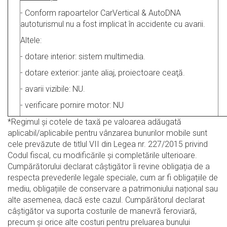
- Conform rapoartelor CarVertical & AutoDNA
autoturismul nu a fost implicat în accidente cu avarii.
Altele:
- dotare interior: sistem multimedia.
- dotare exterior: jante aliaj, proiectoare ceaţă.
- avarii vizibile: NU.
- verificare pornire motor: NU
*Regimul şi cotele de taxă pe valoarea adăugată
aplicabil/aplicabile pentru vânzarea bunurilor mobile sunt
cele prevăzute de titlul VII din Legea nr. 227/2015 privind
Codul fiscal, cu modificările şi completările ulterioare.
Cumpărătorului declarat câștigător îi revine obligația de a
respecta prevederile legale speciale, cum ar fi obligațiile de
mediu, obligațiile de conservare a patrimoniului național sau
alte asemenea, dacă este cazul. Cumpărătorul declarat
câștigător va suporta costurile de manevră feroviară,
precum și orice alte costuri pentru preluarea bunului