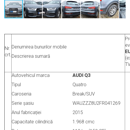
Pr
ev
Denumirea bunurilor mobile
Nr.
E
crt.
Descrierea sumară
(e
TV
Autovehicul
marca
AUDI Q3
Tipul
Quatro
Caroseria
Break/SUV
Serie șasiu
WAUZZZ8U2FR041269
Anul fabricației
2015
Capacitate cilindrică
1.968 cmc