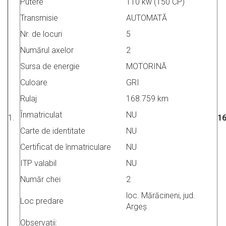
Putere
110 kw (150 CP)
Transmisie
AUTOMATĂ
Nr. de locuri
5
Numărul axelor
2
Sursa de energie
MOTORINĂ
Culoare
GRI
Rulaj
168.759 km
Înmatriculat
NU
1.
16
Carte de identitate
NU
Certificat de înmatriculare
NU
ITP valabil
NU
Număr chei
2
loc. Mărăcineni, jud.
Loc predare
Argeș
Observații: