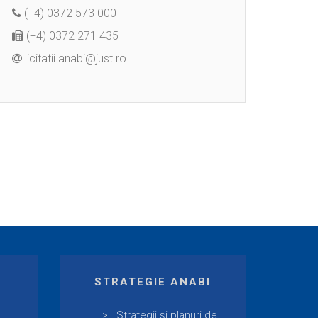
(+4) 0372 573 000
(+4) 0372 271 435
licitatii.anabi@just.ro
E
STRATEGIE ANABI
Strategii și planuri de