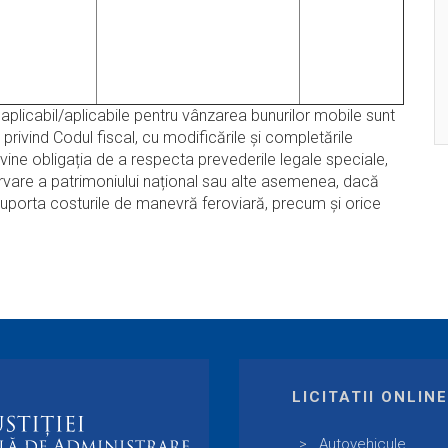
plicabil/aplicabile pentru vânzarea bunurilor mobile sunt
 privind Codul fiscal, cu modificările şi completările
evine obligația de a respecta prevederile legale speciale,
servare a patrimoniului național sau alte asemenea, dacă
uporta costurile de manevră feroviară, precum și orice
LICITATII ONLIN
Autovehicule