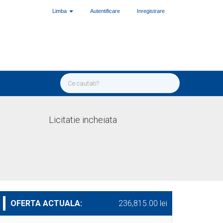
Limba
Autentificare
Inregistrare
Licitatie incheiata
OFERTA ACTUALA:
236,815.00 lei