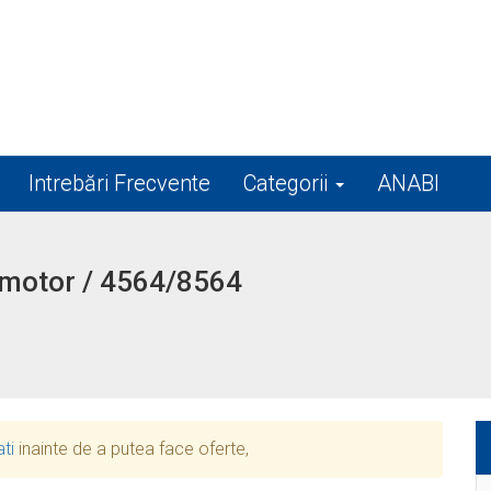
Intrebări Frecvente
Categorii
ANABI
motor / 4564/8564
ati
inainte de a putea face oferte,