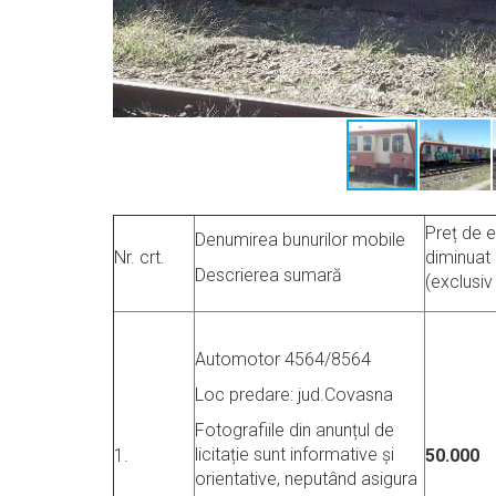
Preț de 
Denumirea bunurilor mobile
Nr. crt.
diminuat
Descrierea sumară
(exclusiv
Automotor 4564/8564
Loc predare: jud.Covasna
Fotografiile din anunțul de
licitație sunt informative și
1.
50.000
orientative, neputând asigura