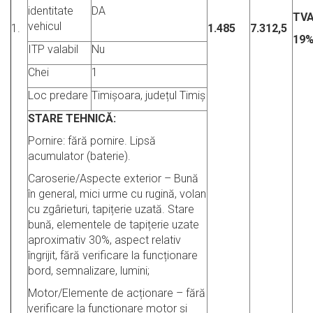
identitate
DA
TV
vehicul
1.
1.485
7.312,5
19
ITP valabil
Nu
Chei
1
Loc predare
Timișoara, județul Timiș
STARE TEHNICĂ:
Pornire: fără pornire. Lipsă
acumulator (baterie).
Caroserie/Aspecte exterior – Bună
în general, mici urme cu rugină, volan
cu zgârieturi, tapițerie uzată. Stare
bună, elementele de tapițerie uzate
aproximativ 30%, aspect relativ
îngrijit, fără verificare la funcționare
bord, semnalizare, lumini;
Motor/Elemente de acționare – fără
verificare la funcționare motor și