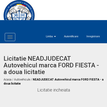
Limba
Autentificare
Inregistrare
Toggle
Navigation
Licitatie NEADJUDECAT
Autovehicul marca FORD FIESTA -
a doua licitatie
Acasa
/
Autovehicule
/
NEADJUDECAT Autovehicul marca FORD FIESTA - a
doua licitatie
Licitatie incheiata