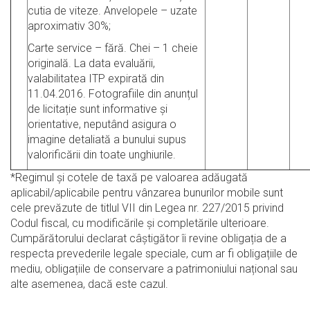
cutia de viteze. Anvelopele – uzate
aproximativ 30%;
Carte service – fără. Chei – 1 cheie
originală. La data evaluării,
valabilitatea ITP expirată din
11.04.2016. Fotografiile din anunțul
de licitație sunt informative și
orientative, neputând asigura o
imagine detaliată a bunului supus
valorificării din toate unghiurile.
*Regimul şi cotele de taxă pe valoarea adăugată
aplicabil/aplicabile pentru vânzarea bunurilor mobile sunt
cele prevăzute de titlul VII din Legea nr. 227/2015 privind
Codul fiscal, cu modificările şi completările ulterioare.
Cumpărătorului declarat câștigător îi revine obligația de a
respecta prevederile legale speciale, cum ar fi obligațiile de
mediu, obligațiile de conservare a patrimoniului național sau
alte asemenea, dacă este cazul.