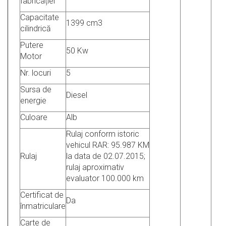
fabricației
Capacitate
1399 cm3
cilindrică
Putere
50 Kw
Motor
Nr. locuri
5
Sursa de
Diesel
energie
Culoare
Alb
Rulaj conform istoric
vehicul RAR: 95.987 KM
Rulaj
la data de 02.07.2015;
rulaj aproximativ
evaluator 100.000 km
Certificat de
Da
înmatriculare
Carte de