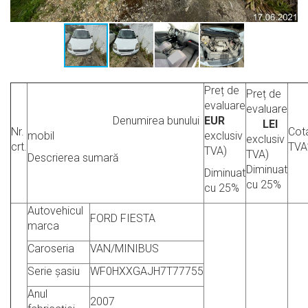
Preț de
Preț de
evaluare
evaluare
Denumirea bunului
EUR
LEI
Nr.
Cot
mobil
exclusiv
exclusiv
crt.
TVA
TVA)
TVA)
Descrierea sumară
Diminuat
Diminuat
cu 25%
cu 25%
Autovehicul
FORD FIESTA
marca
Caroseria
VAN/MINIBUS
Serie șasiu
WF0HXXGAJH7T77755
Anul
2007