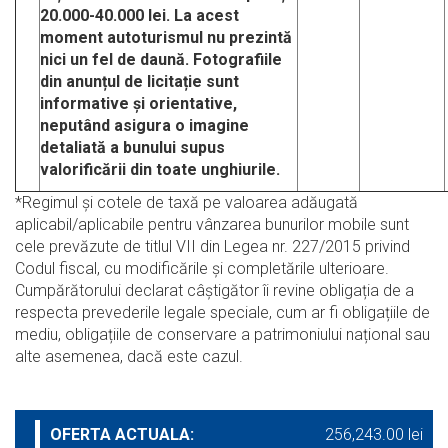
20.000-40.000 lei. La acest
moment autoturismul nu prezintă
nici un fel de daună.
Fotografiile
din anunțul de licitație sunt
informative și orientative,
neputând asigura o imagine
detaliată a bunului supus
valorificării din toate unghiurile.
*Regimul şi cotele de taxă pe valoarea adăugată
aplicabil/aplicabile pentru vânzarea bunurilor mobile sunt
cele prevăzute de titlul VII din Legea nr. 227/2015 privind
Codul fiscal, cu modificările şi completările ulterioare.
Cumpărătorului declarat câștigător îi revine obligația de a
respecta prevederile legale speciale, cum ar fi obligațiile de
mediu, obligațiile de conservare a patrimoniului național sau
alte asemenea, dacă este cazul.
OFERTA ACTUALA:
256,243.00 lei