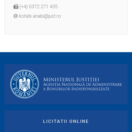
(+4) 0372 271 435
licitatii.anabi@just.ro
LICITATII ONLINE