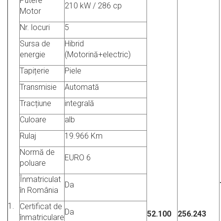
Putere
210 kW / 286 cp
Motor
Nr. locuri
5
Sursa de
Hibrid
energie
(Motorină+electric)
Tapițerie
Piele
Transmisie
Automată
Tracțiune
integrală
Culoare
alb
Rulaj
19.966 Km
Normă de
EURO 6
poluare
Înmatriculat
Da
în România
1.
Certificat de
Da
52.100
256.243
înmatriculare