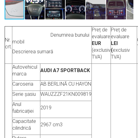
Preț de
Preț de
Denumirea bunului
evaluare
evaluare
Nr.
mobil
EUR
LEI
crt.
(exclusiv
(
exclusiv
Descrierea sumară
TVA)
TVA)
Autovehicul
AUDI A7 SPORTBACK
marca
Caroseria
AB BERLINĂ CU HAYON
Serie șasiu
WAUZZZF21KN009819
Anul
2019
fabricației
Capacitate
2967 cm3
cilindrică