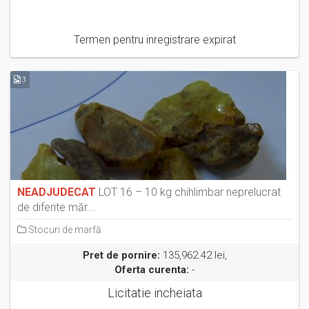
Termen pentru inregistrare expirat
3
NEADJUDECAT
LOT 16 – 10 kg chihlimbar neprelucrat
de diferite măr...
Stocuri de marfă
Pret de pornire:
135,962.42 lei,
Oferta curenta:
-
Licitatie incheiata