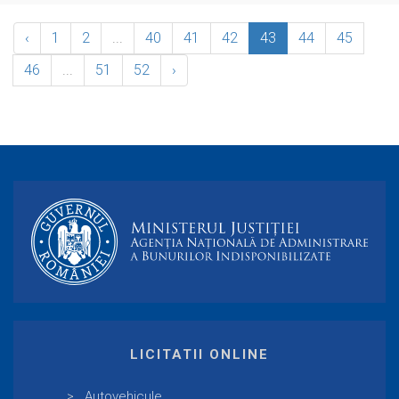
‹
1
2
...
40
41
42
43
44
45
46
...
51
52
›
LICITATII ONLINE
Autovehicule