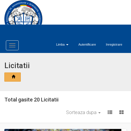
Limba
Autentificare
Inregistrare
Toggle
Navigation
Licitatii
Total gasite 20 Licitatii
Sorteaza dupa