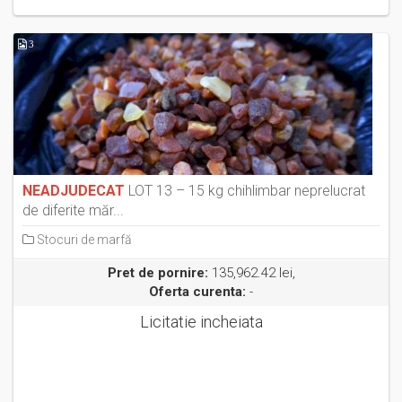
3
NEADJUDECAT
LOT 13 – 15 kg chihlimbar neprelucrat
de diferite măr...
Stocuri de marfă
Pret de pornire:
135,962.42 lei,
Oferta curenta:
-
Licitatie incheiata