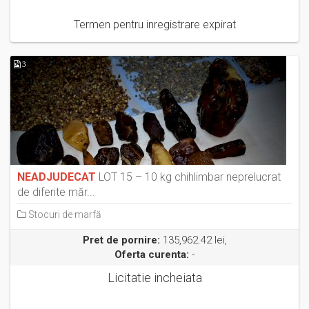
Termen pentru inregistrare expirat
3
NEADJUDECAT
LOT 15 – 10 kg chihlimbar neprelucrat
de diferite măr...
Stocuri de marfă
Pret de pornire:
135,962.42 lei,
Oferta curenta:
-
Licitatie incheiata