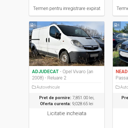
Termen pentru inregistrare expirat
Terme
5
6
ADJUDECAT
- Opel Vivaro (an
NEAD
2008) - Reluare 2
Passat
2012 -
Autovehicule
Auto
Pret de pornire:
7,851.00 lei,
Pre
Oferta curenta:
9,028.65 lei
Licitatie incheiata