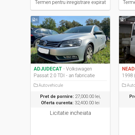
Termen pentru inregistrare expirat
Terme
6
5
ADJUDECAT
- Volkswagen
NEAD
Passat 2.0 TDI - an fabricatie
1998 (
2012 (a dou...
Autovehicule
Auto
Pret de pornire:
27,000.00 lei,
Pr
Oferta curenta:
32,400.00 lei
Licitatie incheiata