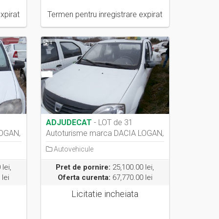
xpirat
Termen pentru inregistrare expirat
4
ADJUDECAT
- LOT de 31
LOGAN,
Autoturisme marca DACIA LOGAN,
an fabricați...
Autovehicule
lei,
Pret de pornire:
25,100.00 lei,
lei
Oferta curenta:
67,770.00 lei
Licitatie incheiata