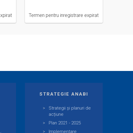
xpirat
Termen pentru inregistrare expirat
E
STRATEGIE ANABI
Strategii și planuri de
acțiune
Plan 2021 - 2025
Implementare