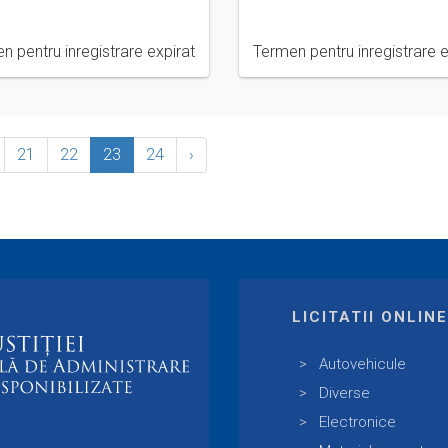
n pentru inregistrare expirat
Termen pentru inregistrare e
21
22
23
24
›
LICITATII ONLIN
Autovehicule
Diverse
Electronice