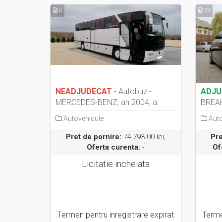
6
23
NEADJUDECAT
- Autobuz -
ADJU
MERCEDES-BENZ, an 2004, a
BREAK 
doua licitație
Autovehicule
Auto
Pret de pornire:
74,793.00 lei,
Pre
Oferta curenta:
-
Of
Licitatie incheiata
Termen pentru inregistrare expirat
Terme