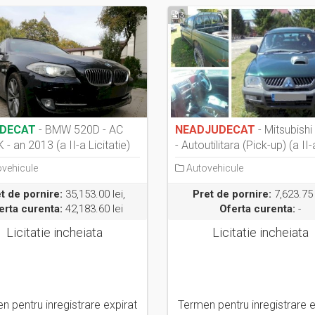
3
DECAT
- BMW 520D - AC
NEADJUDECAT
- Mitsubishi
- an 2013 (a II-a Licitatie)
- Autoutilitara (Pick-up) (a II-a
vehicule
Autovehicule
t de pornire:
35,153.00 lei,
Pret de pornire:
7,623.75 
erta curenta:
42,183.60 lei
Oferta curenta:
-
Licitatie incheiata
Licitatie incheiata
n pentru inregistrare expirat
Termen pentru inregistrare e