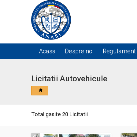
Acasa
Despre noi
Regulament
Licitatii Autovehicule
Total gasite 20 Licitatii
3
6