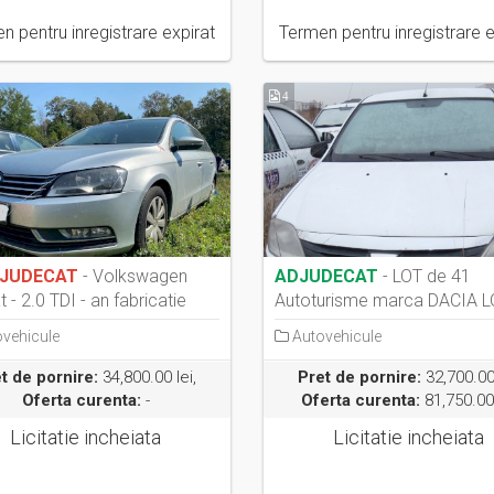
n pentru inregistrare expirat
Termen pentru inregistrare e
4
JUDECAT
- Volkswagen
ADJUDECAT
- LOT de 41
 - 2.0 TDI - an fabricatie
Autoturisme marca DACIA 
...
an fabricați...
vehicule
Autovehicule
t de pornire:
34,800.00 lei,
Pret de pornire:
32,700.00 
Oferta curenta:
-
Oferta curenta:
81,750.00 
Licitatie incheiata
Licitatie incheiata