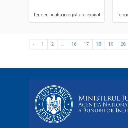
Termen pentru inregistrare expirat
Terme
‹
1
2
...
16
17
18
19
20