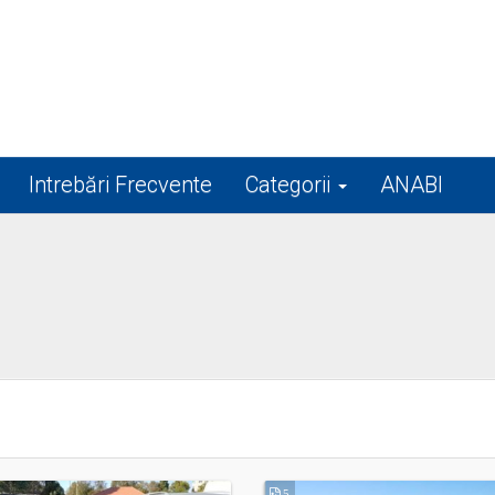
Intrebări Frecvente
Categorii
ANABI
5