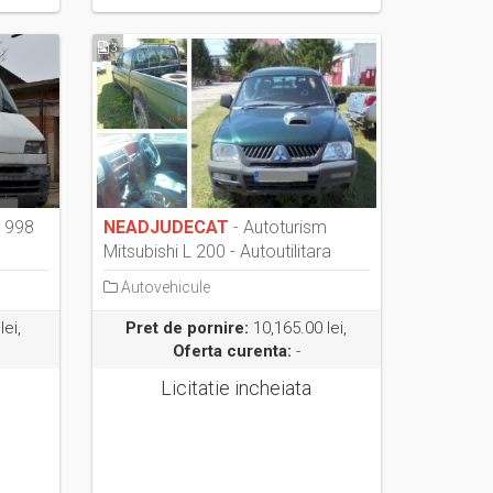
3
1998
NEADJUDECAT
- Autoturism
Mitsubishi L 200 - Autoutilitara
(Pick-u...
Autovehicule
lei,
Pret de pornire:
10,165.00 lei,
Oferta curenta:
-
Licitatie incheiata