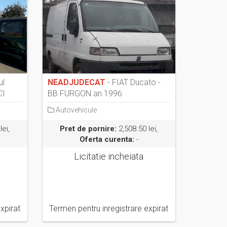
ul
NEADJUDECAT
- FIAT Ducato -
CI
BB FURGON an 1996
Autovehicule
lei,
Pret de pornire:
2,508.50 lei,
Oferta curenta:
-
Licitatie incheiata
xpirat
Termen pentru inregistrare expirat