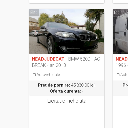
13
5
NEADJUDECAT
- BMW 520D - AC
NEAD
BREAK - an 2013
1996 
Autovehicule
Auto
Pret de pornire:
45,330.00 lei,
Pr
Oferta curenta:
-
Licitatie incheiata