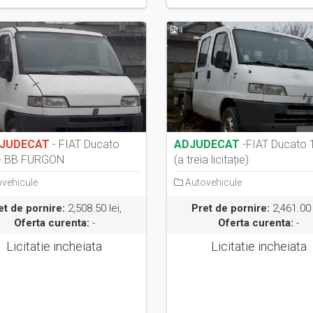
4
JUDECAT
- FIAT Ducato
ADJUDECAT
-FIAT Ducato 
- BB FURGON
(a treia licitație)
vehicule
Autovehicule
et de pornire:
2,508.50 lei,
Pret de pornire:
2,461.00 
Oferta curenta:
-
Oferta curenta:
-
Licitatie incheiata
Licitatie incheiata