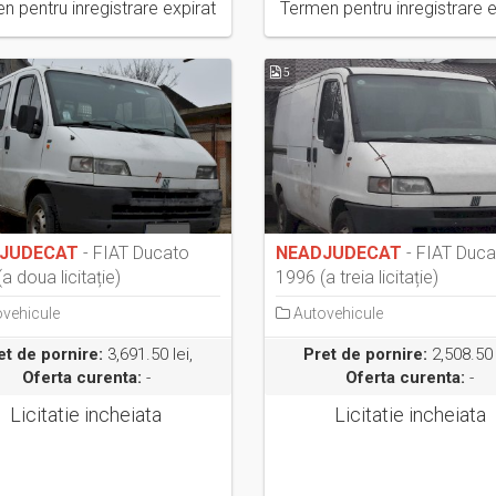
n pentru inregistrare expirat
Termen pentru inregistrare e
5
JUDECAT
- FIAT Ducato
NEADJUDECAT
- FIAT Duca
a doua licitație)
1996 (a treia licitație)
vehicule
Autovehicule
et de pornire:
3,691.50 lei,
Pret de pornire:
2,508.50 
Oferta curenta:
-
Oferta curenta:
-
Licitatie incheiata
Licitatie incheiata