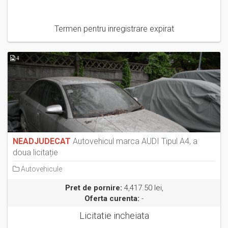
Termen pentru inregistrare expirat
4
NEADJUDECAT
Autovehicul marca AUDI Tipul A4, a
doua licitație
Autovehicule
Pret de pornire:
4,417.50 lei,
Oferta curenta:
-
Licitatie incheiata