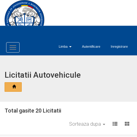
Limba
Autentificare
Inregistrare
Toggle
Navigation
Licitatii Autovehicule
Total gasite 20 Licitatii
Sorteaza dupa