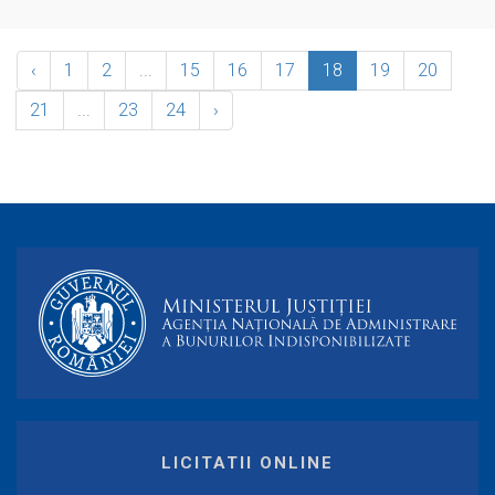
‹
1
2
...
15
16
17
18
19
20
21
...
23
24
›
LICITATII ONLINE