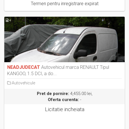
Termen pentru inregistrare expirat
4
NEADJUDECAT
Autovehicul marca RENAULT Tipul
KANGOO, 1.5 DCI, a do...
Autovehicule
Pret de pornire:
4,455.00 lei,
Oferta curenta:
-
Licitatie incheiata