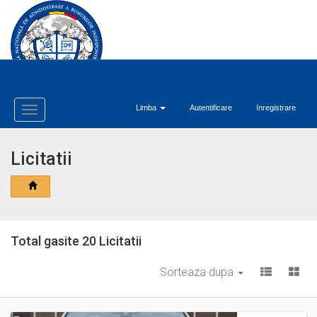
Limba
Autentificare
Inregistrare
Toggle
Navigation
Licitatii
Total gasite 20 Licitatii
Sorteaza dupa