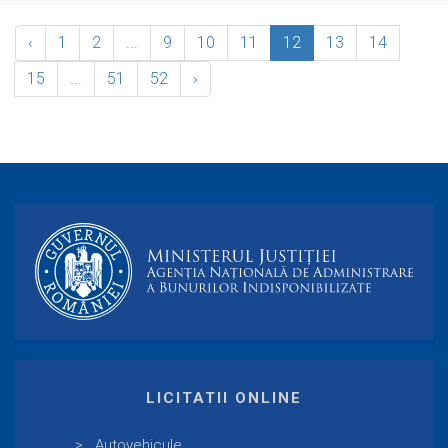
‹
1
2
...
9
10
11
12
13
14
15
...
51
52
›
LICITATII ONLINE
Autovehicule