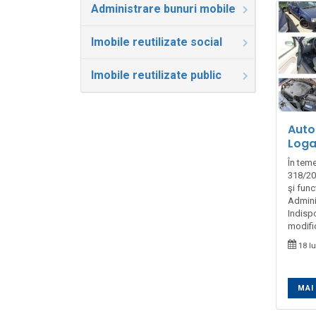
Administrare bunuri mobile
Imobile reutilizate social
Imobile reutilizate public
Auto
Loga
În teme
318/201
şi fun
Admini
Indispo
modific
18 Iu
MAI