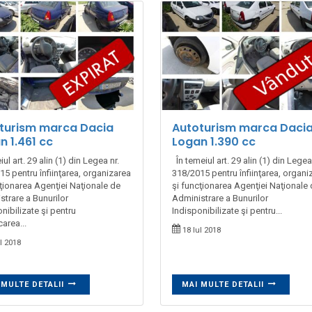
turism marca Dacia
Autoturism marca Daci
n 1.461 cc
Logan 1.390 cc
iul art. 29 alin (1) din Legea nr.
În temeiul art. 29 alin (1) din Legea 
5 pentru înfiinţarea, organizarea
318/2015 pentru înfiinţarea, organi
cţionarea Agenţiei Naţionale de
şi funcţionarea Agenţiei Naţionale
strare a Bunurilor
Administrare a Bunurilor
nibilizate şi pentru
Indisponibilizate şi pentru...
area...
18 Iul 2018
l 2018
 MULTE DETALII
MAI MULTE DETALII