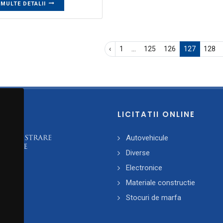
 MULTE DETALII
‹
1
...
125
126
127
128
LICITATII ONLINE
Autovehicule
Diverse
Electronice
Materiale constructie
Stocuri de marfa