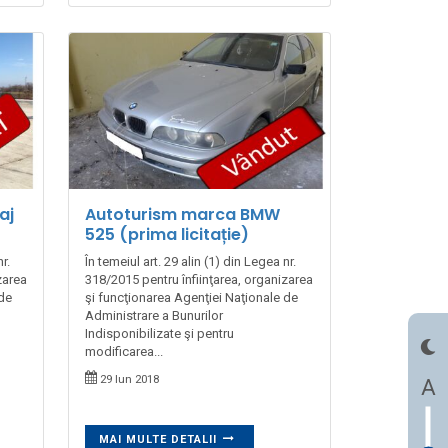
aj
Autoturism marca BMW
525 (prima licitație)
r.
În temeiul art. 29 alin (1) din Legea nr.
zarea
318/2015 pentru înfiinţarea, organizarea
 de
şi funcţionarea Agenţiei Naţionale de
Administrare a Bunurilor
Indisponibilizate şi pentru
modificarea...
29 Iun 2018
A
MAI MULTE DETALII