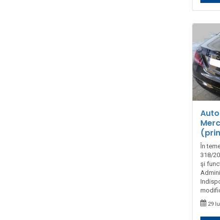
Auto
Merc
(prim
În teme
318/201
şi fun
Admini
Indispo
modific
29 I