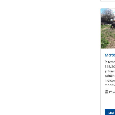
Mate
În teme
318/201
şi fun
Admini
Indispo
modific
12 Iu
MAI