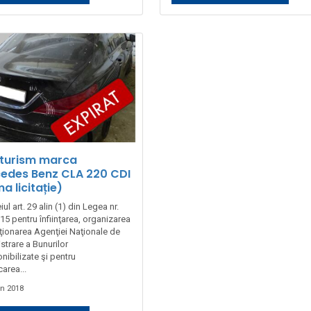
turism marca
edes Benz CLA 220 CDI
a licitație)
iul art. 29 alin (1) din Legea nr.
5 pentru înfiinţarea, organizarea
cţionarea Agenţiei Naţionale de
strare a Bunurilor
nibilizate şi pentru
area...
un 2018