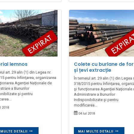
rial lemnos
Colete cu burlane de for
și țevi extracție
iul art. 29 alin (1) din Legea nr.
5 pentru înfiinţarea, organizarea
În temeiul art. 29 alin (1) din Legea n
cţionarea Agenţiei Naţionale de
318/2015 pentru înfiinţarea, organi
strare a Bunurilor
şi funcţionarea Agenţiei Naţionale
nibilizate şi pentru
Administrare a Bunurilor
area...
Indisponibilizate şi pentru
modificarea...
l 2018
04 Iul 2018
 MULTE DETALII
MAI MULTE DETALII