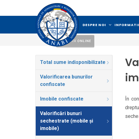
DESPRE NOI
INFORMATII
LICITATII ONLINE
Va
Total sume indisponibilizate
im
Valorificarea bunurilor
confiscate
Imobile confiscate
În con
dreptu
Valorificări bunuri
seches
sechestrate (mobile și
imobile)