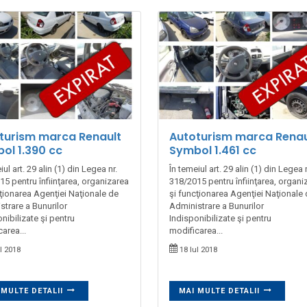
turism marca Renault
Autoturism marca Renau
ol 1.390 cc
Symbol 1.461 cc
iul art. 29 alin (1) din Legea nr.
În temeiul art. 29 alin (1) din Legea n
5 pentru înfiinţarea, organizarea
318/2015 pentru înfiinţarea, organi
cţionarea Agenţiei Naţionale de
şi funcţionarea Agenţiei Naţionale
strare a Bunurilor
Administrare a Bunurilor
nibilizate şi pentru
Indisponibilizate şi pentru
area...
modificarea...
l 2018
18 Iul 2018
 MULTE DETALII
MAI MULTE DETALII