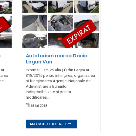
a
Autoturism marca Dacia
Logan Van
nr.
În temeiul art. 29 alin (1) din Legea nr.
zarea
318/2015 pentru înfiinţarea, organizarea
 de
şi funcţionarea Agenţiei Naţionale de
Administrare a Bunurilor
Indisponibilizate şi pentru
modificarea...
18 Iul 2018
MAI MULTE DETALII