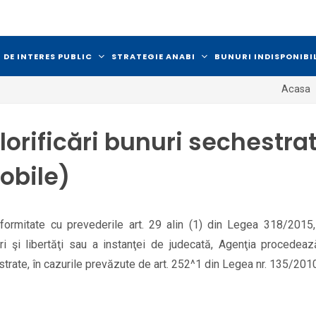
 DE INTERES PUBLIC
STRATEGIE ANABI
BUNURI INDISPONIBI
Acasa
lorificări bunuri sechestra
obile)
formitate cu prevederile art. 29 alin (1) din Legea 318/2015, 
ri şi libertăţi sau a instanţei de judecată, Agenţia procedeaz
trate, în cazurile prevăzute de art.
252^1
din Legea nr. 135/2010,