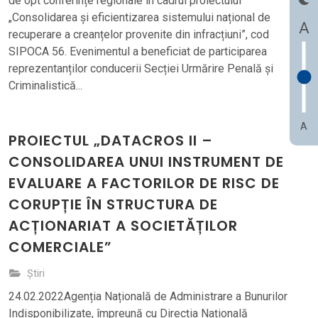
de opt conferințe regionale în cadrul proiectului
„Consolidarea și eficientizarea sistemului național de
A
recuperare a creanțelor provenite din infracțiuni”, cod
SIPOCA 56. Evenimentul a beneficiat de participarea
reprezentanților conducerii Secției Urmărire Penală și
Criminalistică...
A
PROIECTUL „DATACROS II –
CONSOLIDAREA UNUI INSTRUMENT DE
EVALUARE A FACTORILOR DE RISC DE
CORUPȚIE ÎN STRUCTURA DE
ACȚIONARIAT A SOCIETĂȚILOR
COMERCIALE”
Știri
24.02.2022Agenția Națională de Administrare a Bunurilor
Indisponibilizate, împreună cu Direcția Națională